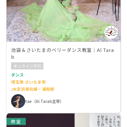
池袋＆さいたまのベリーダンス教室｜Al Tara
b
オンライン不可
ダンス
埼玉県 さいたま市
JR京浜東北線・浦和駅
tae（Al Tarab主宰）
教室