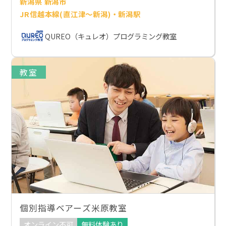
新潟県 新潟市
JR信越本線(直江津～新潟)・新潟駅
QUREO（キュレオ）プログラミング教室
教室
個別指導ベアーズ米原教室
オンライン不可
無料体験あり