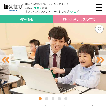
趣味とまなびで毎日を、もっと楽しく
お教室
21,000
教室
オンラインレッスン・ワークショップ
4,400
件
教室情報
無料体験レッスン有り