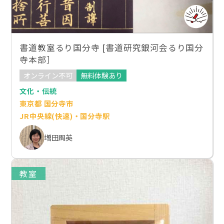
書道教室るり国分寺 [書道研究銀河会るり国分
寺本部］
オンライン不可
無料体験あり
文化・伝統
東京都 国分寺市
JR中央線(快速)・国分寺駅
増田周英
教室