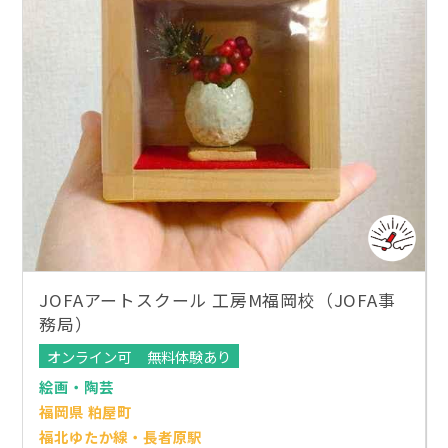
JOFAアートスクール 工房M福岡校（JOFA事
務局）
オンライン可
無料体験あり
絵画・陶芸
福岡県 粕屋町
福北ゆたか線・長者原駅