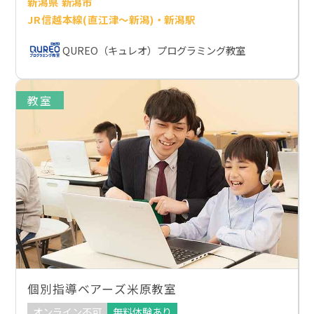
新潟県 新潟市
JR信越本線(直江津～新潟)・新潟駅
QUREO（キュレオ）プログラミング教室
教室
個別指導ベアーズ米原教室
オンライン不可
無料体験あり