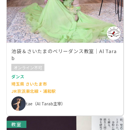
池袋＆さいたまのベリーダンス教室｜Al Tara
b
オンライン不可
ダンス
埼玉県 さいたま市
JR京浜東北線・浦和駅
tae（Al Tarab主宰）
教室