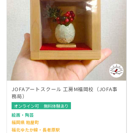
JOFAアートスクール 工房M福岡校（JOFA事
務局）
オンライン可
無料体験あり
絵画・陶芸
福岡県 粕屋町
福北ゆたか線・長者原駅