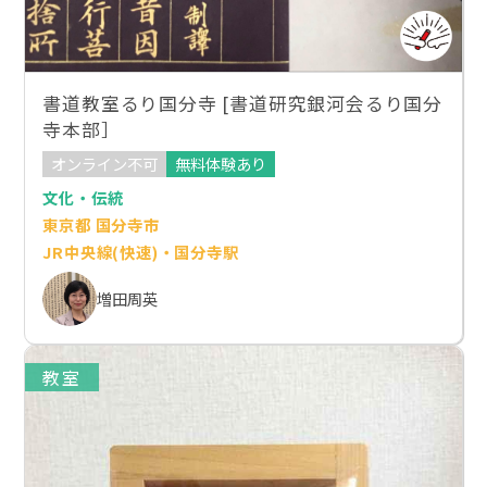
書道教室るり国分寺 [書道研究銀河会るり国分
寺本部］
オンライン不可
無料体験あり
文化・伝統
東京都 国分寺市
JR中央線(快速)・国分寺駅
増田周英
教室