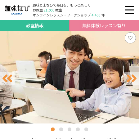
趣味とまなびで毎日を、もっと楽しく
お教室
21,000
教室
オンラインレッスン・ワークショップ
4,400
件
教室情報
無料体験レッスン有り