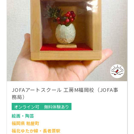
JOFAアートスクール 工房M福岡校（JOFA事
務局）
オンライン可
無料体験あり
絵画・陶芸
福岡県 粕屋町
福北ゆたか線・長者原駅