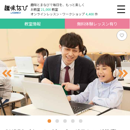
趣味とまなびで毎日を、もっと楽しく
お教室
21,000
教室
オンラインレッスン・ワークショップ
4,400
件
教室情報
無料体験レッスン有り