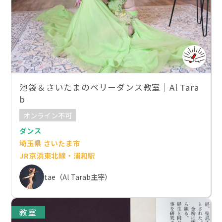
池袋＆さいたまのベリーダンス教室｜Al Tara
b
オンライン不可
ダンス
埼玉県 さいたま市
JR京浜東北線・浦和駅
tae（Al Tarab主宰）
教室