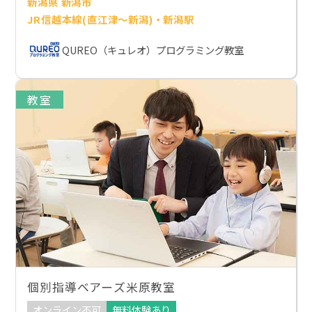
新潟県 新潟市
JR信越本線(直江津～新潟)・新潟駅
QUREO（キュレオ）プログラミング教室
教室
個別指導ベアーズ米原教室
オンライン不可
無料体験あり