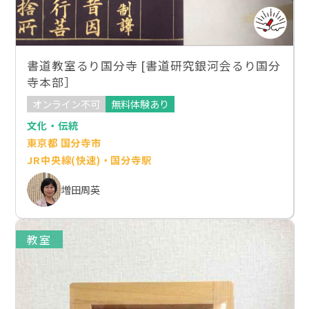
書道教室るり国分寺 [書道研究銀河会るり国分
寺本部］
オンライン不可
無料体験あり
文化・伝統
東京都 国分寺市
JR中央線(快速)・国分寺駅
増田周英
教室