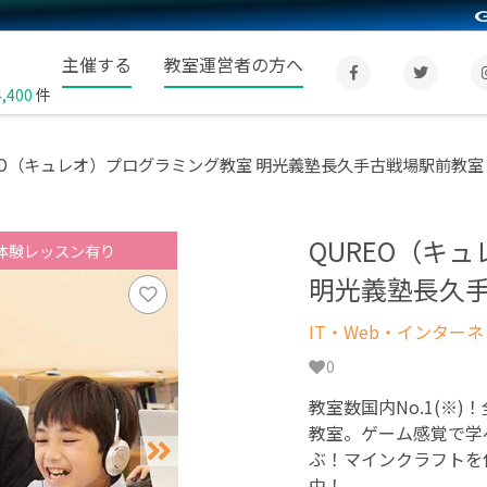
主催する
教室運営者の方へ
4,400
件
EO（キュレオ）プログラミング教室 明光義塾長久手古戦場駅前教室
QUREO（キ
体験レッスン有り
明光義塾長久
IT・Web・インター
0
教室数国内No.1(※)
教室。ゲーム感覚で学
ぶ！マインクラフトを
中！