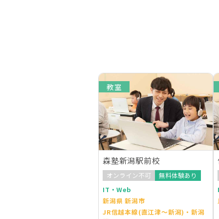
教室
森塾新潟駅前校
オンライン不可
無料体験あり
IT・Web
新潟県 新潟市
JR信越本線(直江津～新潟)・新潟