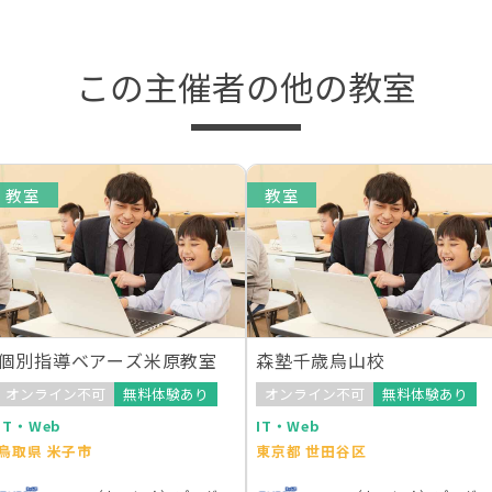
この主催者の他の教室
教室
教室
個別指導ベアーズ米原教室
森塾千歳烏山校
オンライン不可
無料体験あり
オンライン不可
無料体験あり
IT・Web
IT・Web
鳥取県 米子市
東京都 世田谷区