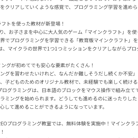
をクリアしていくような感覚で、プログラミング学習を進めら
ラフトを使った教材が新登場！
月より、お子さまを中心に大人気のゲーム「マインクラフト」を
界でプログラミングを学習できる「教育版マインクラフト」を
は、マイクラの世界で1つ1つミッションをクリアしながらプ
ミングが初めてでも安心な要素がたくさん！
ングを習わせたいけれど、なんだか難しそうだし続くか不安」
、子どものためのオリジナル教材で、未経験でも楽しく続ける
のプログラミングは、日本語のブロックをマウス操作で組み立
ラミングを始められます。どうしても進めるのに迷ったりした
心して進めることができるようになっています。
REOプログラミング教室では、無料体験を実施中！マインク
！