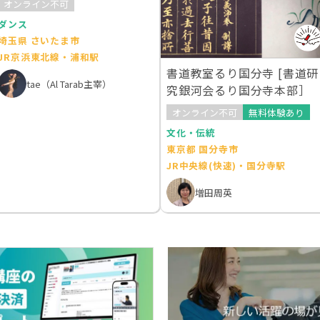
オンライン不可
ダンス
埼玉県 さいたま市
JR京浜東北線・浦和駅
書道教室るり国分寺 [書道研
tae（Al Tarab主宰）
究銀河会るり国分寺本部］
オンライン不可
無料体験あり
文化・伝統
東京都 国分寺市
JR中央線(快速)・国分寺駅
増田周英