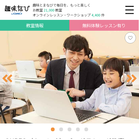
趣味とまなびで毎日を、もっと楽しく
お教室
21,000
教室
オンラインレッスン・ワークショップ
4,400
件
教室情報
無料体験レッスン有り