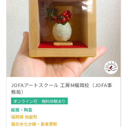
JOFAアートスクール 工房M福岡校（JOFA事
務局）
オンライン可
無料体験あり
絵画・陶芸
福岡県 粕屋町
福北ゆたか線・長者原駅