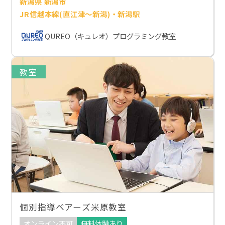
新潟県 新潟市
JR信越本線(直江津～新潟)・新潟駅
QUREO（キュレオ）プログラミング教室
教室
個別指導ベアーズ米原教室
オンライン不可
無料体験あり