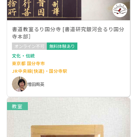
書道教室るり国分寺 [書道研究銀河会るり国分
寺本部］
オンライン不可
無料体験あり
文化・伝統
東京都 国分寺市
JR中央線(快速)・国分寺駅
増田周英
教室