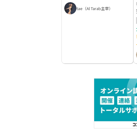
tae（Al Tarab主宰）