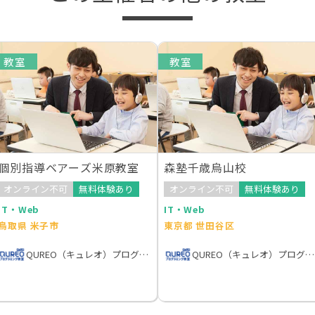
教室
教室
個別指導ベアーズ米原教室
森塾千歳烏山校
オンライン不可
無料体験あり
オンライン不可
無料体験あり
IT・Web
IT・Web
鳥取県 米子市
東京都 世田谷区
QUREO（キュレオ）プログラミング教室
QUREO（キュレオ）プログラミング教室