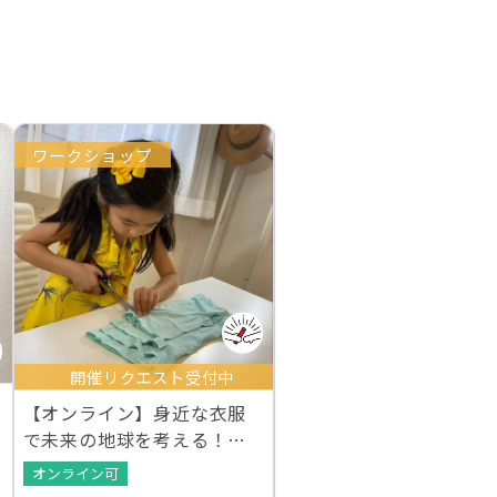
ワークショップ
開催リクエスト受付中
【オンライン】身近な衣服
で未来の地球を考える！ク
ルエシカルWS
オンライン可