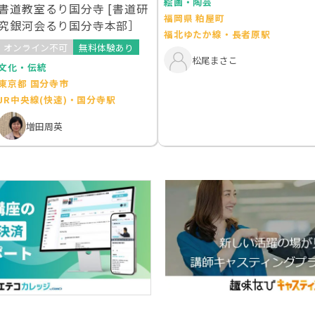
絵画・陶芸
書道教室るり国分寺 [書道研
福岡県 粕屋町
究銀河会るり国分寺本部］
福北ゆたか線・長者原駅
オンライン不可
無料体験あり
松尾まさこ
文化・伝統
東京都 国分寺市
JR中央線(快速)・国分寺駅
増田周英