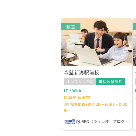
教室
森塾新潟駅前校
オンライン不可
無料体験あり
IT・Web
新潟県 新潟市
JR信越本線(直江津～新潟)・新潟
駅
QUREO（キュレオ）プログラミング教室