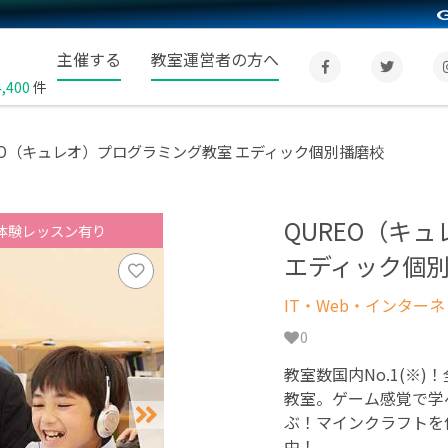
主催する
教室運営者の方へ
4,400
件
EO（キュレオ）プログラミング教室 エディック個別播磨校
QUREO（キ
体験レッスン有り
エディック個
IT・Web・インター
0
教室数国内No.1(※)
教室。ゲーム感覚で学
ぶ！マインクラフトを
中！