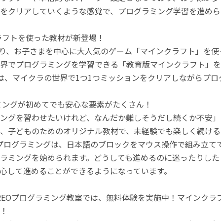
をクリアしていくような感覚で、プログラミング学習を進めら
ラフトを使った教材が新登場！
月より、お子さまを中心に大人気のゲーム「マインクラフト」を
界でプログラミングを学習できる「教育版マインクラフト」を
は、マイクラの世界で1つ1つミッションをクリアしながらプ
ミングが初めてでも安心な要素がたくさん！
ングを習わせたいけれど、なんだか難しそうだし続くか不安」
、子どものためのオリジナル教材で、未経験でも楽しく続ける
のプログラミングは、日本語のブロックをマウス操作で組み立
ラミングを始められます。どうしても進めるのに迷ったりした
心して進めることができるようになっています。
REOプログラミング教室では、無料体験を実施中！マインク
！