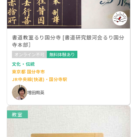
書道教室るり国分寺 [書道研究銀河会るり国分
寺本部］
オンライン不可
無料体験あり
文化・伝統
東京都 国分寺市
JR中央線(快速)・国分寺駅
増田周英
教室