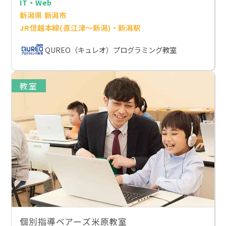
IT・Web
新潟県 新潟市
JR信越本線(直江津～新潟)・新潟駅
QUREO（キュレオ）プログラミング教室
教室
個別指導ベアーズ米原教室