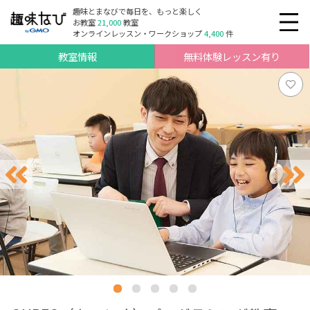
趣味とまなびで毎日を、もっと楽しく
お教室
21,000
教室
オンラインレッスン・ワークショップ
4,400
件
教室情報
無料体験レッスン有り