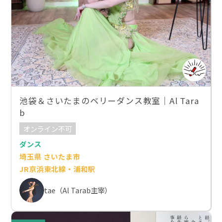
池袋＆さいたまのベリーダンス教室｜Al Tara
b
オンライン不可
ダンス
埼玉県 さいたま市
JR京浜東北線・浦和駅
tae（Al Tarab主宰）