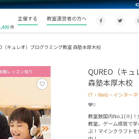
主催する
教室運営者の方へ
4,400
件
EO（キュレオ）プログラミング教室 森塾本厚木校
QUREO（キ
体験レッスン有り
森塾本厚木校
IT・Web・インター
0
教室数国内No.1(※)
教室。ゲーム感覚で学
ぶ！マインクラフトを
中！