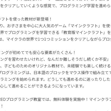
をクリアしていくような感覚で、プログラミング学習を進めら
ラフトを使った教材が新登場！
月より、お子さまを中心に大人気のゲーム「マインクラフト」を
界でプログラミングを学習できる「教育版マインクラフト」を
は、マイクラの世界で1つ1つミッションをクリアしながらプ
ミングが初めてでも安心な要素がたくさん！
ングを習わせたいけれど、なんだか難しそうだし続くか不安」
、子どものためのオリジナル教材で、未経験でも楽しく続ける
のプログラミングは、日本語のブロックをマウス操作で組み立
ラミングを始められます。どうしても進めるのに迷ったりした
心して進めることができるようになっています。
REOプログラミング教室では、無料体験を実施中！マインク
！