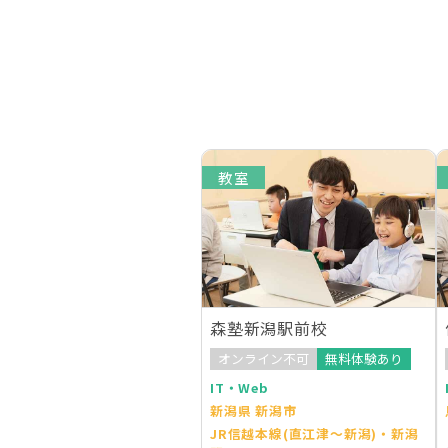
教室
森塾新潟駅前校
オンライン不可
無料体験あり
IT・Web
新潟県 新潟市
JR信越本線(直江津～新潟)・新潟