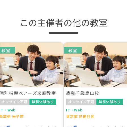
この主催者の他の教室
教室
教室
個別指導ベアーズ米原教室
森塾千歳烏山校
オンライン不可
無料体験あり
オンライン不可
無料体験あり
IT・Web
IT・Web
鳥取県 米子市
東京都 世田谷区