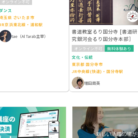
オンライン不可
ダンス
埼玉県 さいたま市
JR京浜東北線・浦和駅
書道教室るり国分寺 [書道研
tae（Al Tarab主宰）
究銀河会るり国分寺本部］
オンライン不可
無料体験あり
文化・伝統
東京都 国分寺市
JR中央線(快速)・国分寺駅
増田周英