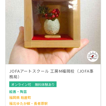
JOFAアートスクール 工房M福岡校（JOFA事
務局）
オンライン可
無料体験あり
絵画・陶芸
福岡県 粕屋町
福北ゆたか線・長者原駅