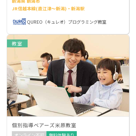
新潟県 新潟市
JR信越本線(直江津～新潟)・新潟駅
QUREO（キュレオ）プログラミング教室
教室
個別指導ベアーズ米原教室
オンライン不可
無料体験あり