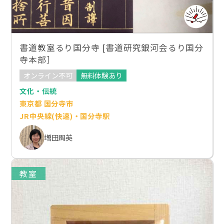
書道教室るり国分寺 [書道研究銀河会るり国分
寺本部］
オンライン不可
無料体験あり
文化・伝統
東京都 国分寺市
JR中央線(快速)・国分寺駅
増田周英
教室