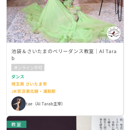
池袋＆さいたまのベリーダンス教室｜Al Tara
b
オンライン不可
ダンス
埼玉県 さいたま市
JR京浜東北線・浦和駅
tae（Al Tarab主宰）
教室