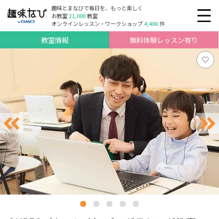
趣味とまなびで毎日を、もっと楽しく
お教室
21,000
教室
オンラインレッスン・ワークショップ
4,400
件
教室情報
無料体験レッスン有り