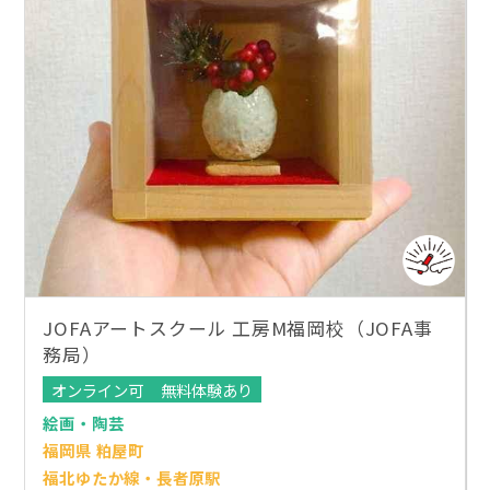
JOFAアートスクール 工房M福岡校（JOFA事
務局）
オンライン可
無料体験あり
絵画・陶芸
福岡県 粕屋町
福北ゆたか線・長者原駅