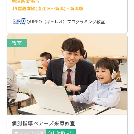
新潟県 新潟市
JR信越本線(直江津～新潟)・新潟駅
QUREO（キュレオ）プログラミング教室
教室
個別指導ベアーズ米原教室
オンライン不可
無料体験あり