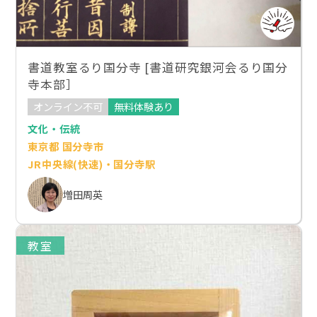
書道教室るり国分寺 [書道研究銀河会るり国分
寺本部］
オンライン不可
無料体験あり
文化・伝統
東京都 国分寺市
JR中央線(快速)・国分寺駅
増田周英
教室