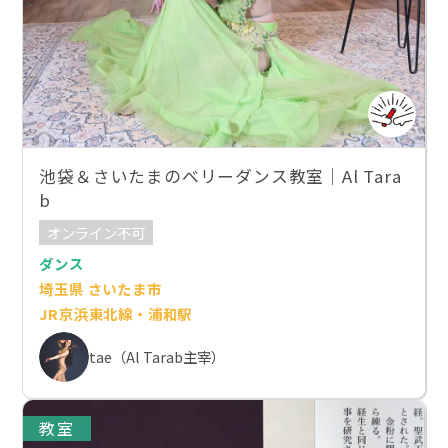
池袋＆さいたまのベリーダンス教室｜Al Tara
b
オンライン不可
ダンス
埼玉県 さいたま市
JR京浜東北線・浦和駅
tae（Al Tarab主宰）
教室