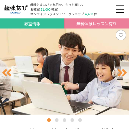
趣味とまなびで毎日を、もっと楽しく
お教室
21,000
教室
オンラインレッスン・ワークショップ
4,400
件
教室情報
無料体験レッスン有り