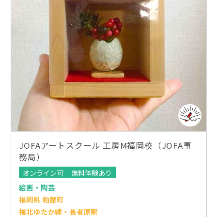
JOFAアートスクール 工房M福岡校（JOFA事
務局）
オンライン可
無料体験あり
絵画・陶芸
福岡県 粕屋町
福北ゆたか線・長者原駅