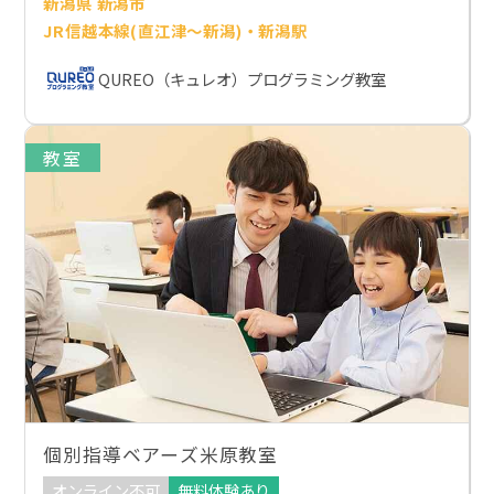
新潟県 新潟市
JR信越本線(直江津～新潟)・新潟駅
QUREO（キュレオ）プログラミング教室
教室
個別指導ベアーズ米原教室
オンライン不可
無料体験あり