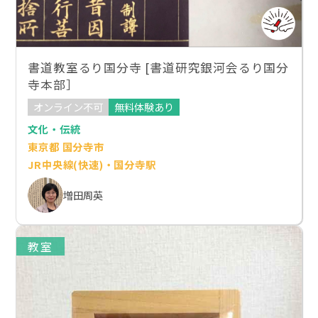
書道教室るり国分寺 [書道研究銀河会るり国分
寺本部］
オンライン不可
無料体験あり
文化・伝統
東京都 国分寺市
JR中央線(快速)・国分寺駅
増田周英
教室