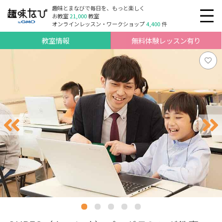
趣味とまなびで毎日を、もっと楽しく
お教室
21,000
教室
オンラインレッスン・ワークショップ
4,400
件
教室情報
無料体験レッスン有り