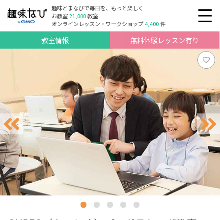
趣味とまなびで毎日を、もっと楽しく
お教室
21,000
教室
オンラインレッスン・ワークショップ
4,400
件
教室情報
無料体験レッスン有り