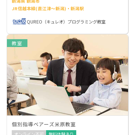
新潟県 新潟市
JR信越本線(直江津～新潟)・新潟駅
QUREO（キュレオ）プログラミング教室
教室
個別指導ベアーズ米原教室
オンライン不可
無料体験あり