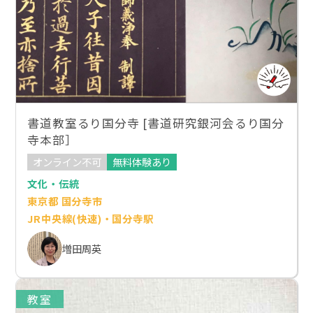
書道教室るり国分寺 [書道研究銀河会るり国分
寺本部］
オンライン不可
無料体験あり
文化・伝統
東京都 国分寺市
JR中央線(快速)・国分寺駅
増田周英
教室