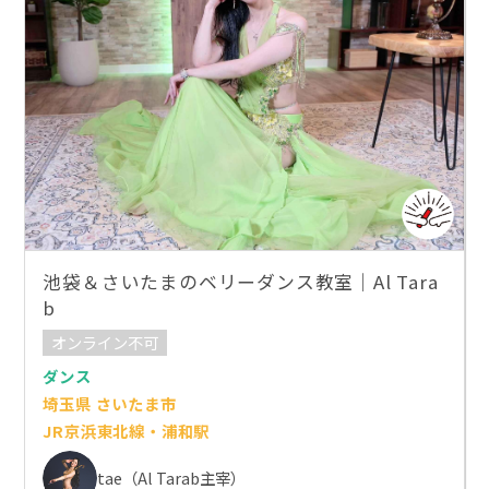
池袋＆さいたまのベリーダンス教室｜Al Tara
b
オンライン不可
ダンス
埼玉県 さいたま市
JR京浜東北線・浦和駅
tae（Al Tarab主宰）