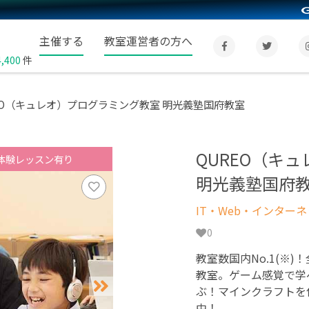
主催する
教室運営者の方へ
4,400
件
EO（キュレオ）プログラミング教室 明光義塾国府教室
QUREO（キ
体験レッスン有り
明光義塾国府
IT・Web・インター
0
教室数国内No.1(※)
教室。ゲーム感覚で学
ぶ！マインクラフトを
中！