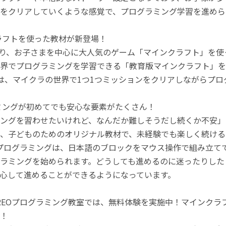
をクリアしていくような感覚で、プログラミング学習を進めら
ラフトを使った教材が新登場！
月より、お子さまを中心に大人気のゲーム「マインクラフト」を
界でプログラミングを学習できる「教育版マインクラフト」を
は、マイクラの世界で1つ1つミッションをクリアしながらプ
ミングが初めてでも安心な要素がたくさん！
ングを習わせたいけれど、なんだか難しそうだし続くか不安」
、子どものためのオリジナル教材で、未経験でも楽しく続ける
のプログラミングは、日本語のブロックをマウス操作で組み立
ラミングを始められます。どうしても進めるのに迷ったりした
心して進めることができるようになっています。
REOプログラミング教室では、無料体験を実施中！マインク
！