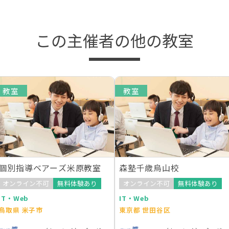
この主催者の他の教室
教室
教室
個別指導ベアーズ米原教室
森塾千歳烏山校
オンライン不可
無料体験あり
オンライン不可
無料体験あり
IT・Web
IT・Web
鳥取県 米子市
東京都 世田谷区