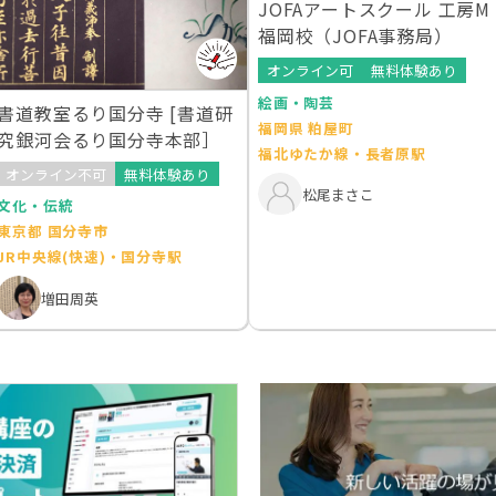
JOFAアートスクール 工房M
福岡校（JOFA事務局）
オンライン可
無料体験あり
絵画・陶芸
書道教室るり国分寺 [書道研
福岡県 粕屋町
究銀河会るり国分寺本部］
福北ゆたか線・長者原駅
オンライン不可
無料体験あり
松尾まさこ
文化・伝統
東京都 国分寺市
JR中央線(快速)・国分寺駅
増田周英