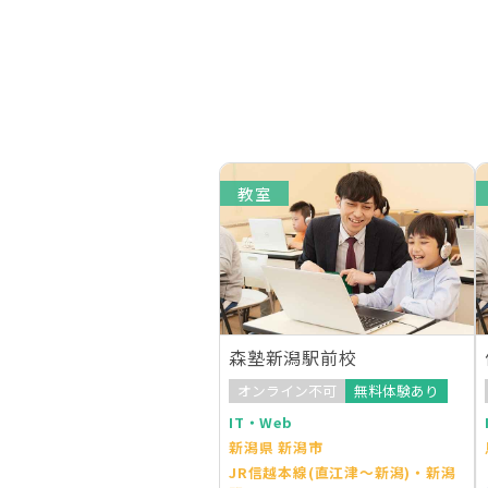
教室
森塾新潟駅前校
オンライン不可
無料体験あり
IT・Web
新潟県 新潟市
JR信越本線(直江津～新潟)・新潟