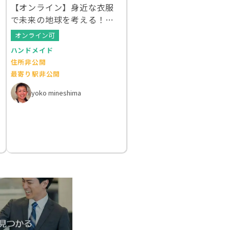
【オンライン】身近な衣服
で未来の地球を考える！ク
ルエシカルWS
オンライン可
ハンドメイド
住所非公開
最寄り駅非公開
yoko mineshima