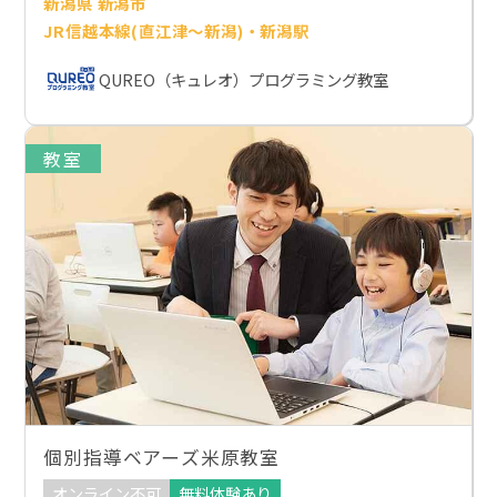
新潟県 新潟市
JR信越本線(直江津～新潟)・新潟駅
QUREO（キュレオ）プログラミング教室
教室
個別指導ベアーズ米原教室
オンライン不可
無料体験あり