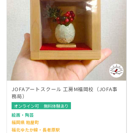
JOFAアートスクール 工房M福岡校（JOFA事
務局）
オンライン可
無料体験あり
絵画・陶芸
福岡県 粕屋町
福北ゆたか線・長者原駅