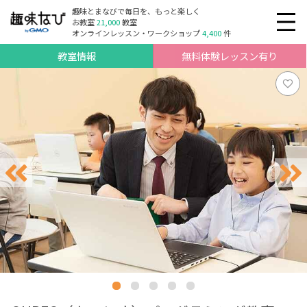
趣味とまなびで毎日を、もっと楽しく
お教室
21,000
教室
オンラインレッスン・ワークショップ
4,400
件
教室情報
無料体験レッスン有り