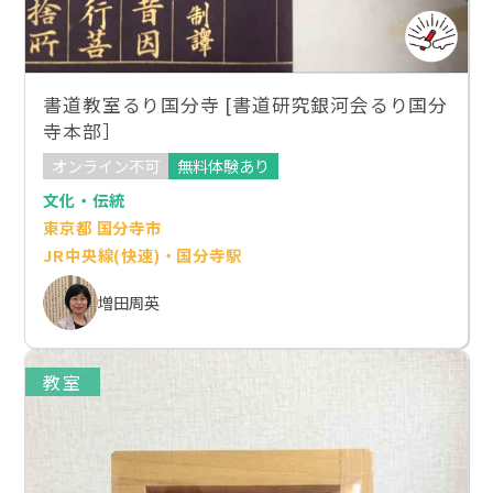
書道教室るり国分寺 [書道研究銀河会るり国分
寺本部］
オンライン不可
無料体験あり
文化・伝統
東京都 国分寺市
JR中央線(快速)・国分寺駅
増田周英
教室