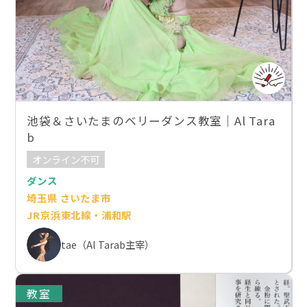
池袋＆さいたまのベリーダンス教室｜Al Tara
b
オンライン不可
ダンス
埼玉県 さいたま市
JR京浜東北線・浦和駅
tae（Al Tarab主宰）
教室