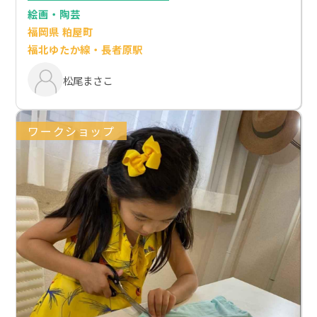
絵画・陶芸
福岡県 粕屋町
福北ゆたか線・長者原駅
松尾まさこ
ワークショップ