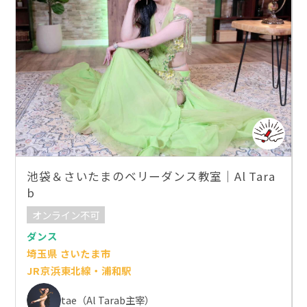
池袋＆さいたまのベリーダンス教室｜Al Tara
b
オンライン不可
ダンス
埼玉県 さいたま市
JR京浜東北線・浦和駅
tae（Al Tarab主宰）