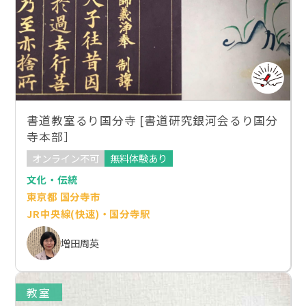
書道教室るり国分寺 [書道研究銀河会るり国分
寺本部］
オンライン不可
無料体験あり
文化・伝統
東京都 国分寺市
JR中央線(快速)・国分寺駅
増田周英
教室