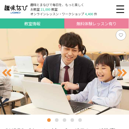
趣味とまなびで毎日を、もっと楽しく
お教室
21,000
教室
オンラインレッスン・ワークショップ
4,400
件
教室情報
無料体験レッスン有り