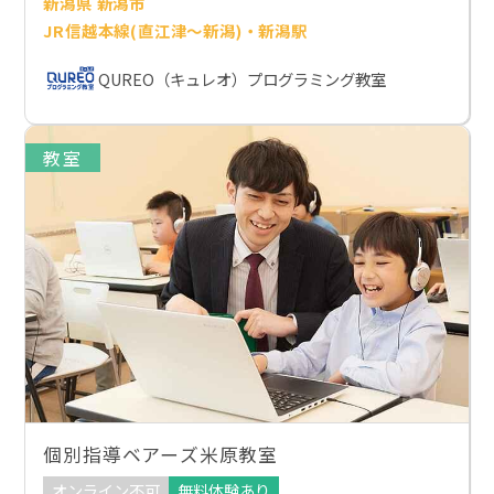
新潟県 新潟市
JR信越本線(直江津～新潟)・新潟駅
QUREO（キュレオ）プログラミング教室
教室
個別指導ベアーズ米原教室
オンライン不可
無料体験あり