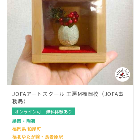
JOFAアートスクール 工房M福岡校（JOFA事
務局）
オンライン可
無料体験あり
絵画・陶芸
福岡県 粕屋町
福北ゆたか線・長者原駅