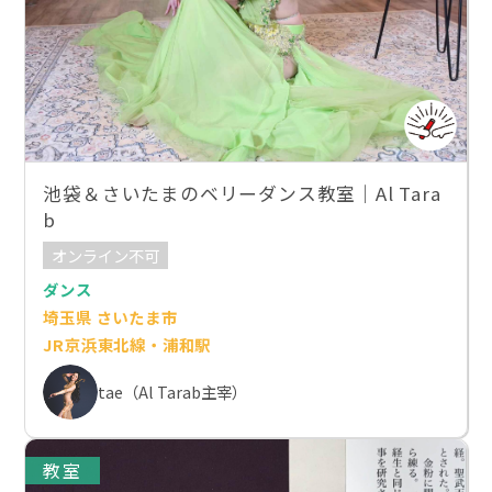
池袋＆さいたまのベリーダンス教室｜Al Tara
b
オンライン不可
ダンス
埼玉県 さいたま市
JR京浜東北線・浦和駅
tae（Al Tarab主宰）
教室