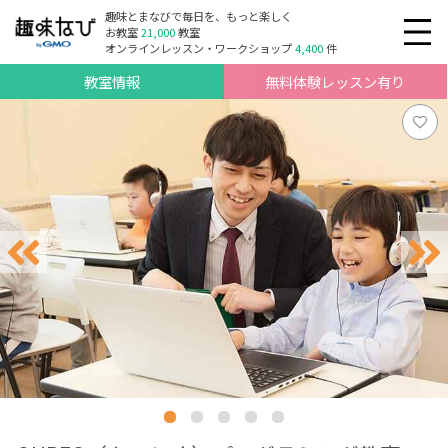
趣味とまなびで毎日を、もっと楽しく
お教室
21,000
教室
オンラインレッスン・ワークショップ
4,400
件
教室情報
無料体験レッスン有り