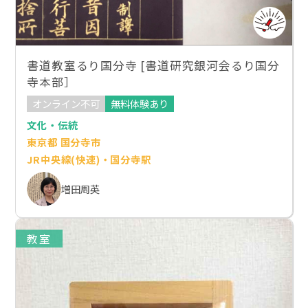
書道教室るり国分寺 [書道研究銀河会るり国分
寺本部］
オンライン不可
無料体験あり
文化・伝統
東京都 国分寺市
JR中央線(快速)・国分寺駅
増田周英
教室