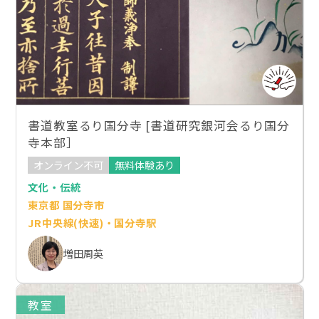
書道教室るり国分寺 [書道研究銀河会るり国分
寺本部］
オンライン不可
無料体験あり
文化・伝統
東京都 国分寺市
JR中央線(快速)・国分寺駅
増田周英
教室