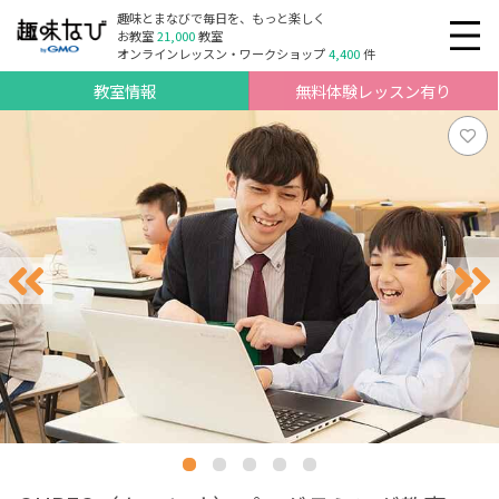
趣味とまなびで毎日を、もっと楽しく
お教室
21,000
教室
オンラインレッスン・ワークショップ
4,400
件
教室情報
無料体験レッスン有り