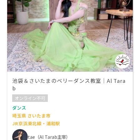
池袋＆さいたまのベリーダンス教室｜Al Tara
b
オンライン不可
ダンス
埼玉県 さいたま市
JR京浜東北線・浦和駅
tae（Al Tarab主宰）