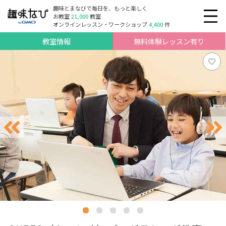
趣味とまなびで毎日を、もっと楽しく
お教室
21,000
教室
オンラインレッスン・ワークショップ
4,400
件
教室情報
無料体験レッスン有り