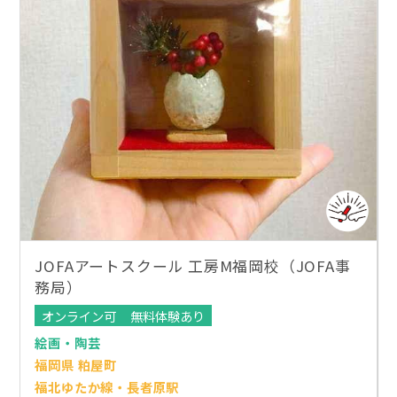
JOFAアートスクール 工房M福岡校（JOFA事
務局）
オンライン可
無料体験あり
絵画・陶芸
福岡県 粕屋町
福北ゆたか線・長者原駅