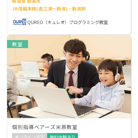
新潟県 新潟市
JR信越本線(直江津～新潟)・新潟駅
QUREO（キュレオ）プログラミング教室
教室
個別指導ベアーズ米原教室
オンライン不可
無料体験あり