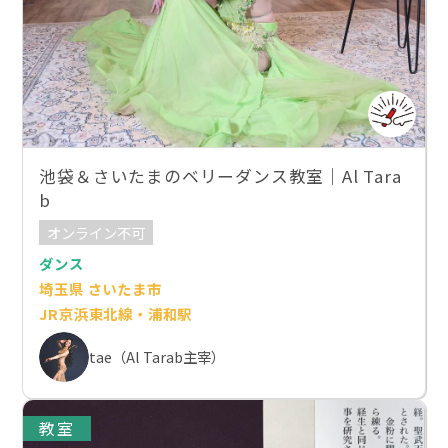
池袋＆さいたまのベリーダンス教室｜Al Tara
b
オンライン不可
ダンス
埼玉県 さいたま市
JR京浜東北線・浦和駅
tae（Al Tarab主宰）
教室