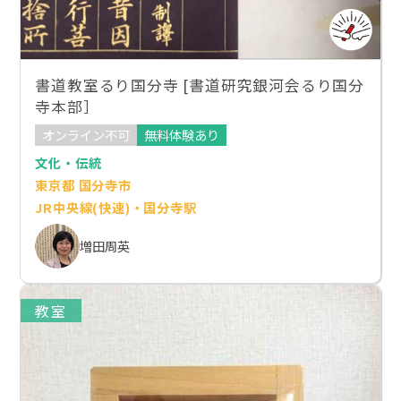
書道教室るり国分寺 [書道研究銀河会るり国分
寺本部］
オンライン不可
無料体験あり
文化・伝統
東京都 国分寺市
JR中央線(快速)・国分寺駅
増田周英
教室