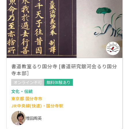
書道教室るり国分寺 [書道研究銀河会るり国分
寺本部］
オンライン不可
無料体験あり
文化・伝統
東京都 国分寺市
JR中央線(快速)・国分寺駅
増田周英