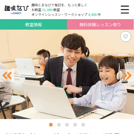
趣味とまなびで毎日を、もっと楽しく
お教室
21,000
教室
オンラインレッスン・ワークショップ
4,400
件
教室情報
無料体験レッスン有り