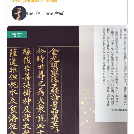
JR京浜東北線・浦和駅
tae（Al Tarab主宰）
教室