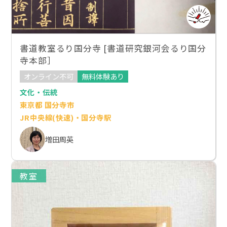
書道教室るり国分寺 [書道研究銀河会るり国分
寺本部］
オンライン不可
無料体験あり
文化・伝統
東京都 国分寺市
JR中央線(快速)・国分寺駅
増田周英
教室