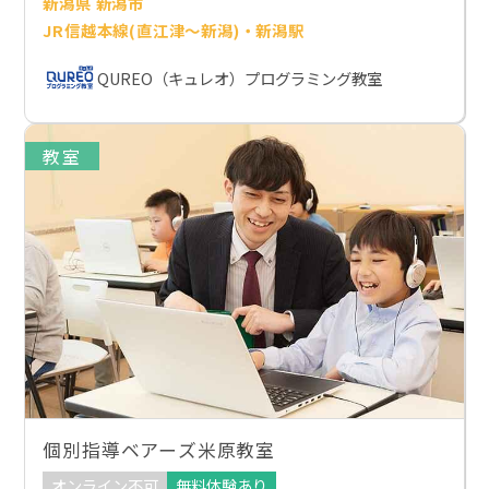
新潟県 新潟市
JR信越本線(直江津～新潟)・新潟駅
QUREO（キュレオ）プログラミング教室
教室
個別指導ベアーズ米原教室
オンライン不可
無料体験あり