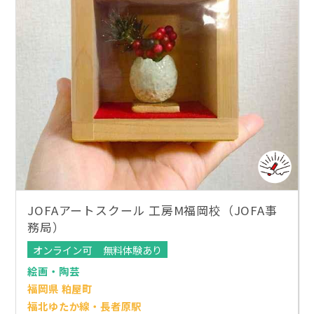
JOFAアートスクール 工房M福岡校（JOFA事
務局）
オンライン可
無料体験あり
絵画・陶芸
福岡県 粕屋町
福北ゆたか線・長者原駅