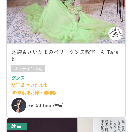
池袋＆さいたまのベリーダンス教室｜Al Tara
b
オンライン不可
ダンス
埼玉県 さいたま市
JR京浜東北線・浦和駅
tae（Al Tarab主宰）
教室