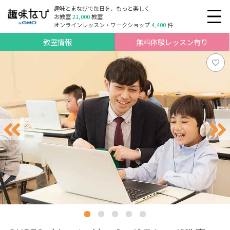
趣味とまなびで毎日を、もっと楽しく
お教室
21,000
教室
オンラインレッスン・ワークショップ
4,400
件
教室情報
無料体験レッスン有り