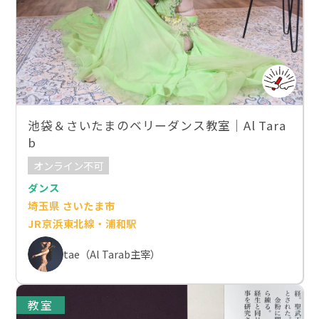
池袋＆さいたまのベリーダンス教室｜Al Tara
b
オンライン不可
ダンス
埼玉県 さいたま市
JR京浜東北線・浦和駅
tae（Al Tarab主宰）
教室