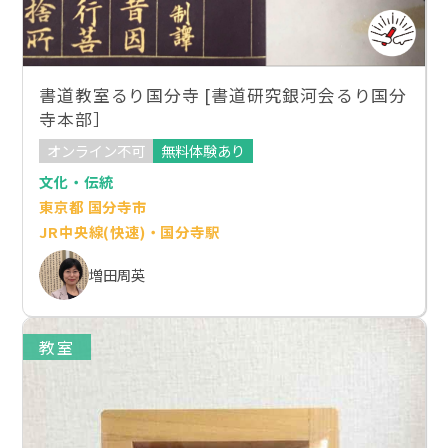
書道教室るり国分寺 [書道研究銀河会るり国分
寺本部］
オンライン不可
無料体験あり
文化・伝統
東京都 国分寺市
JR中央線(快速)・国分寺駅
増田周英
教室