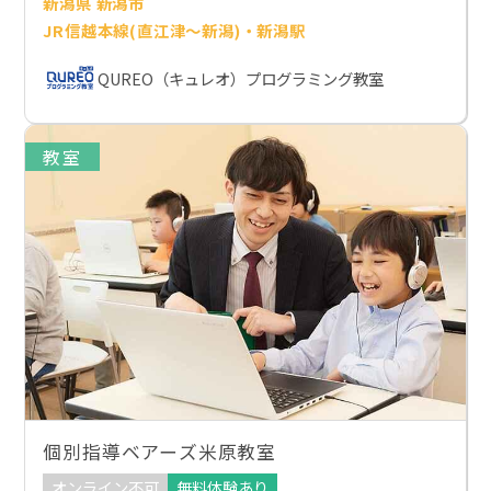
新潟県 新潟市
JR信越本線(直江津～新潟)・新潟駅
QUREO（キュレオ）プログラミング教室
教室
個別指導ベアーズ米原教室
オンライン不可
無料体験あり