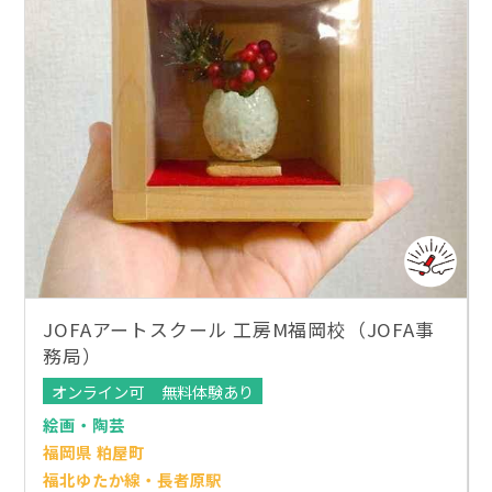
JOFAアートスクール 工房M福岡校（JOFA事
務局）
オンライン可
無料体験あり
絵画・陶芸
福岡県 粕屋町
福北ゆたか線・長者原駅