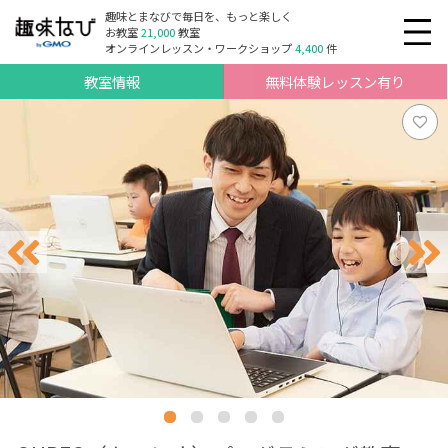
趣味とまなびで毎日を、もっと楽しく
お教室
21,000
教室
オンラインレッスン・ワークショップ
4,400
件
教室情報
無料体験レッスン有り