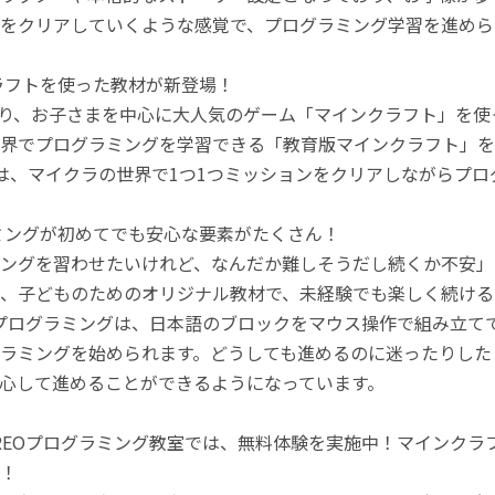
をクリアしていくような感覚で、プログラミング学習を進めら
ラフトを使った教材が新登場！
月より、お子さまを中心に大人気のゲーム「マインクラフト」を
界でプログラミングを学習できる「教育版マインクラフト」を
は、マイクラの世界で1つ1つミッションをクリアしながらプ
ミングが初めてでも安心な要素がたくさん！
ングを習わせたいけれど、なんだか難しそうだし続くか不安」
、子どものためのオリジナル教材で、未経験でも楽しく続ける
のプログラミングは、日本語のブロックをマウス操作で組み立
ラミングを始められます。どうしても進めるのに迷ったりした
心して進めることができるようになっています。
REOプログラミング教室では、無料体験を実施中！マインク
！