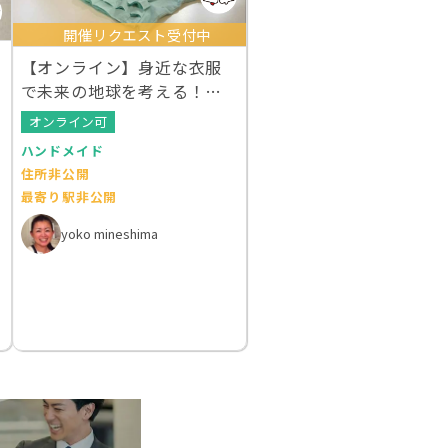
開催リクエスト受付中
【オンライン】身近な衣服
で未来の地球を考える！ク
ルエシカルWS
オンライン可
ハンドメイド
住所非公開
最寄り駅非公開
yoko mineshima