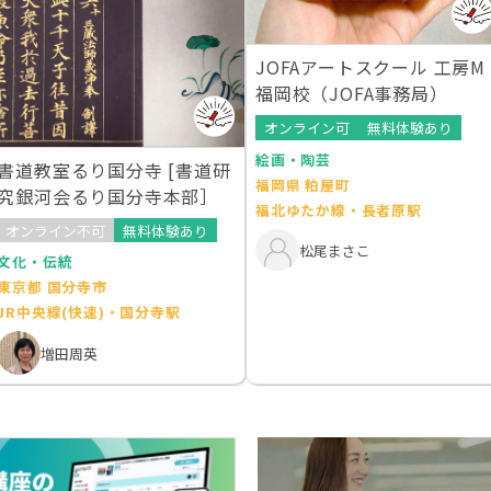
JOFAアートスクール 工房M
福岡校（JOFA事務局）
オンライン可
無料体験あり
絵画・陶芸
書道教室るり国分寺 [書道研
福岡県 粕屋町
究銀河会るり国分寺本部］
福北ゆたか線・長者原駅
オンライン不可
無料体験あり
松尾まさこ
文化・伝統
東京都 国分寺市
JR中央線(快速)・国分寺駅
増田周英