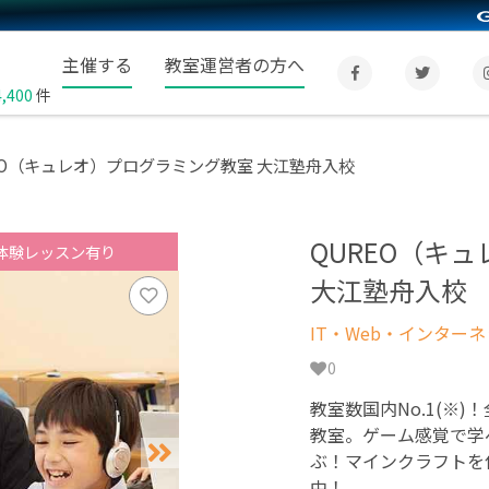
主催する
教室運営者の方へ
4,400
件
EO（キュレオ）プログラミング教室 大江塾舟入校
QUREO（キ
体験レッスン有り
大江塾舟入校
IT・Web・インター
0
教室数国内No.1(※)
教室。ゲーム感覚で学
ぶ！マインクラフトを
中！