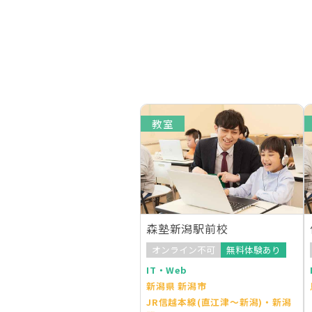
教室
森塾新潟駅前校
オンライン不可
無料体験あり
IT・Web
新潟県 新潟市
JR信越本線(直江津～新潟)・新潟