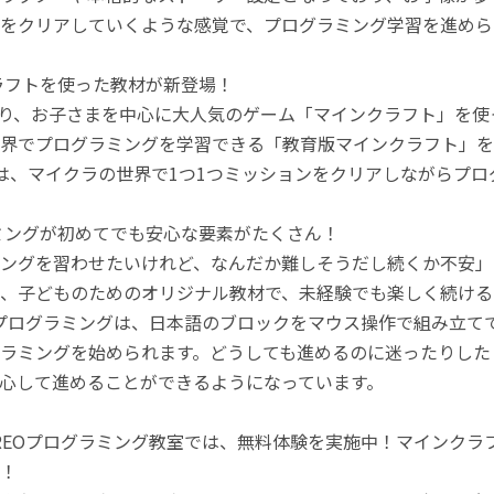
をクリアしていくような感覚で、プログラミング学習を進めら
ラフトを使った教材が新登場！
月より、お子さまを中心に大人気のゲーム「マインクラフト」を
界でプログラミングを学習できる「教育版マインクラフト」を
は、マイクラの世界で1つ1つミッションをクリアしながらプ
ミングが初めてでも安心な要素がたくさん！
ングを習わせたいけれど、なんだか難しそうだし続くか不安」
、子どものためのオリジナル教材で、未経験でも楽しく続ける
のプログラミングは、日本語のブロックをマウス操作で組み立
ラミングを始められます。どうしても進めるのに迷ったりした
心して進めることができるようになっています。
REOプログラミング教室では、無料体験を実施中！マインク
！