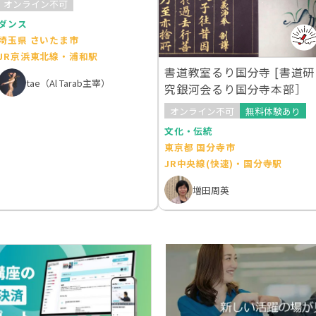
オンライン不可
ダンス
埼玉県 さいたま市
JR京浜東北線・浦和駅
書道教室るり国分寺 [書道研
tae（Al Tarab主宰）
究銀河会るり国分寺本部］
オンライン不可
無料体験あり
文化・伝統
東京都 国分寺市
JR中央線(快速)・国分寺駅
増田周英