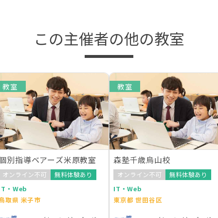
この主催者の他の教室
教室
教室
個別指導ベアーズ米原教室
森塾千歳烏山校
オンライン不可
無料体験あり
オンライン不可
無料体験あり
IT・Web
IT・Web
鳥取県 米子市
東京都 世田谷区