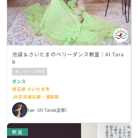
池袋＆さいたまのベリーダンス教室｜Al Tara
b
オンライン不可
ダンス
埼玉県 さいたま市
JR京浜東北線・浦和駅
tae（Al Tarab主宰）
教室