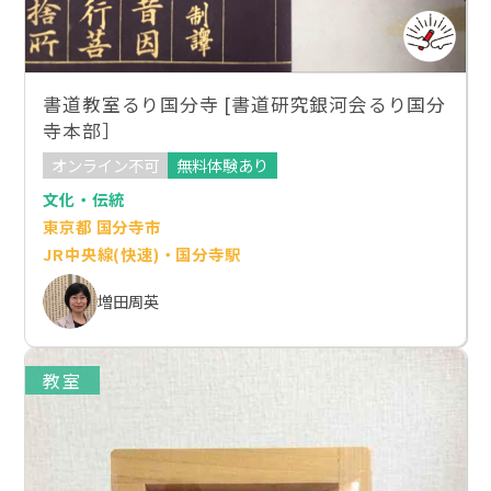
書道教室るり国分寺 [書道研究銀河会るり国分
寺本部］
オンライン不可
無料体験あり
文化・伝統
東京都 国分寺市
JR中央線(快速)・国分寺駅
増田周英
教室