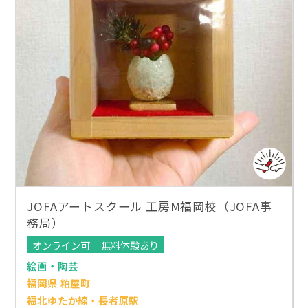
JOFAアートスクール 工房M福岡校（JOFA事
務局）
オンライン可
無料体験あり
絵画・陶芸
福岡県 粕屋町
福北ゆたか線・長者原駅