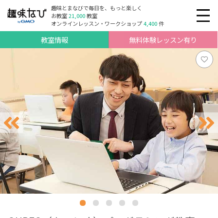
趣味とまなびで毎日を、もっと楽しく
お教室
21,000
教室
オンラインレッスン・ワークショップ
4,400
件
教室情報
無料体験レッスン有り