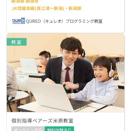
新潟県 新潟市
JR信越本線(直江津～新潟)・新潟駅
QUREO（キュレオ）プログラミング教室
教室
個別指導ベアーズ米原教室
オンライン不可
無料体験あり