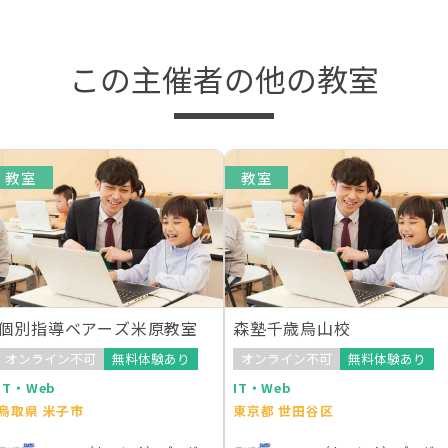
この主催者の他の教室
教室
教室
個別指導ベアーズ米原教室
森塾千歳烏山校
オンライン不可
無料体験あり
オンライン不可
無料体験あり
IT・Web
IT・Web
鳥取県 米子市
東京都 世田谷区