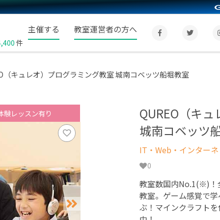
主催する
教室運営者の方へ
4,400
件
EO（キュレオ）プログラミング教室 城南コベッツ船堀教室
QUREO（キ
体験レッスン有り
城南コベッツ
IT・Web・インター
0
教室数国内No.1(※)
教室。ゲーム感覚で学
ぶ！マインクラフトを
中！