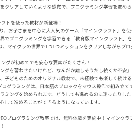
をクリアしていくような感覚で、プログラミング学習を進めら
ラフトを使った教材が新登場！
月より、お子さまを中心に大人気のゲーム「マインクラフト」を
界でプログラミングを学習できる「教育版マインクラフト」を
は、マイクラの世界で1つ1つミッションをクリアしながらプ
ミングが初めてでも安心な要素がたくさん！
ングを習わせたいけれど、なんだか難しそうだし続くか不安」
、子どものためのオリジナル教材で、未経験でも楽しく続ける
のプログラミングは、日本語のブロックをマウス操作で組み立
ラミングを始められます。どうしても進めるのに迷ったりした
心して進めることができるようになっています。
REOプログラミング教室では、無料体験を実施中！マインク
！