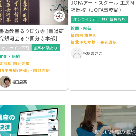
JOFAアートスクール 工房M
福岡校（JOFA事務局）
オンライン可
無料体験あり
絵画・陶芸
書道教室るり国分寺 [書道研
福岡県 粕屋町
究銀河会るり国分寺本部］
福北ゆたか線・長者原駅
オンライン不可
無料体験あり
松尾まさこ
文化・伝統
東京都 国分寺市
JR中央線(快速)・国分寺駅
増田周英