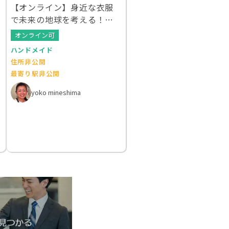
【オンライン】身近な衣服
で未来の地球を考える！ク
ルエシカルWS
オンライン可
ハンドメイド
住所非公開
最寄り駅非公開
yoko mineshima