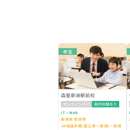
教室
森塾新潟駅前校
オンライン不可
無料体験あり
IT・Web
新潟県 新潟市
JR信越本線(直江津～新潟)・新潟