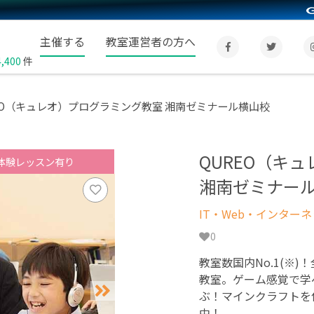
主催する
教室運営者の方へ
4,400
件
EO（キュレオ）プログラミング教室 湘南ゼミナール横山校
QUREO（キ
体験レッスン有り
湘南ゼミナー
IT・Web・インター
0
教室数国内No.1(※)
教室。ゲーム感覚で学
ぶ！マインクラフトを
中！