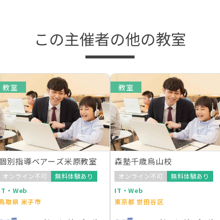
この主催者の他の教室
教室
教室
個別指導ベアーズ米原教室
森塾千歳烏山校
オンライン不可
無料体験あり
オンライン不可
無料体験あり
IT・Web
IT・Web
鳥取県 米子市
東京都 世田谷区