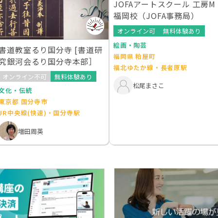
JOFAアートスクール 工房M
福岡校（JOFA事務局）
オンライン可
無料体験あり
絵画・陶芸
書道教室るり国分寺 [書道研
福岡県 粕屋町
究銀河会るり国分寺本部］
福北ゆたか線・長者原駅
オンライン不可
無料体験あり
松尾まさこ
文化・伝統
東京都 国分寺市
JR中央線(快速)・国分寺駅
増田周英