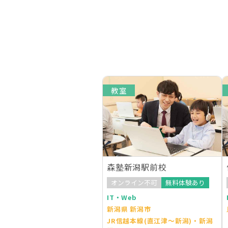
教室
森塾新潟駅前校
オンライン不可
無料体験あり
IT・Web
新潟県 新潟市
JR信越本線(直江津～新潟)・新潟