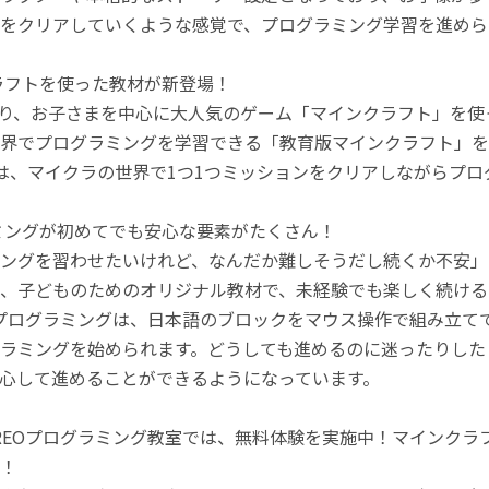
をクリアしていくような感覚で、プログラミング学習を進めら
ラフトを使った教材が新登場！
月より、お子さまを中心に大人気のゲーム「マインクラフト」を
界でプログラミングを学習できる「教育版マインクラフト」を
は、マイクラの世界で1つ1つミッションをクリアしながらプ
ミングが初めてでも安心な要素がたくさん！
ングを習わせたいけれど、なんだか難しそうだし続くか不安」
、子どものためのオリジナル教材で、未経験でも楽しく続ける
のプログラミングは、日本語のブロックをマウス操作で組み立
ラミングを始められます。どうしても進めるのに迷ったりした
心して進めることができるようになっています。
REOプログラミング教室では、無料体験を実施中！マインク
！