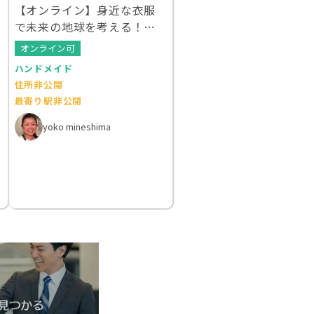
【オンライン】身近な衣服
で未来の地球を考える！ク
ルエシカルWS
オンライン可
ハンドメイド
住所非公開
最寄り駅非公開
yoko mineshima