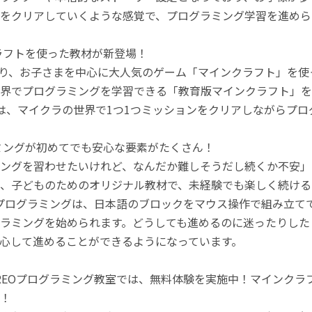
をクリアしていくような感覚で、プログラミング学習を進めら
ラフトを使った教材が新登場！
月より、お子さまを中心に大人気のゲーム「マインクラフト」を
界でプログラミングを学習できる「教育版マインクラフト」を
は、マイクラの世界で1つ1つミッションをクリアしながらプ
ミングが初めてでも安心な要素がたくさん！
ングを習わせたいけれど、なんだか難しそうだし続くか不安」
、子どものためのオリジナル教材で、未経験でも楽しく続ける
のプログラミングは、日本語のブロックをマウス操作で組み立
ラミングを始められます。どうしても進めるのに迷ったりした
心して進めることができるようになっています。
REOプログラミング教室では、無料体験を実施中！マインク
！