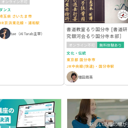
オンライン不可
ダンス
埼玉県 さいたま市
JR京浜東北線・浦和駅
書道教室るり国分寺 [書道研
tae（Al Tarab主宰）
究銀河会るり国分寺本部］
オンライン不可
無料体験あり
文化・伝統
東京都 国分寺市
JR中央線(快速)・国分寺駅
増田周英