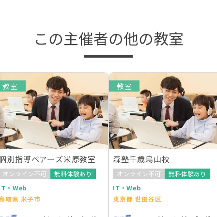
この主催者の他の教室
教室
教室
個別指導ベアーズ米原教室
森塾千歳烏山校
オンライン不可
無料体験あり
オンライン不可
無料体験あり
IT・Web
IT・Web
鳥取県 米子市
東京都 世田谷区