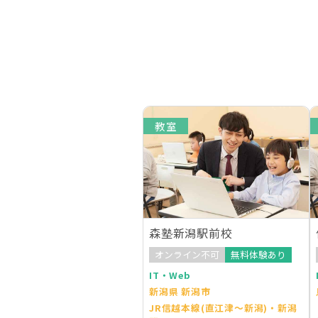
教室
森塾新潟駅前校
オンライン不可
無料体験あり
IT・Web
新潟県 新潟市
JR信越本線(直江津～新潟)・新潟