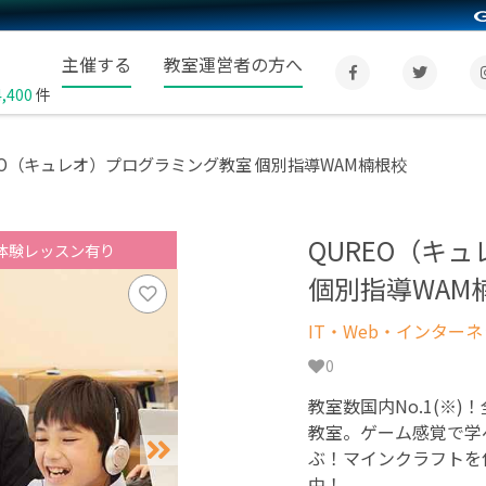
主催する
教室運営者の方へ
4,400
件
EO（キュレオ）プログラミング教室 個別指導WAM楠根校
QUREO（キ
体験レッスン有り
個別指導WAM
IT・Web・インター
0
教室数国内No.1(※)
教室。ゲーム感覚で学
ぶ！マインクラフトを
中！