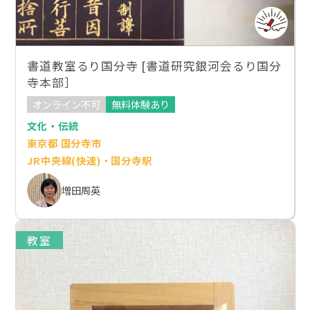
書道教室るり国分寺 [書道研究銀河会るり国分
寺本部］
オンライン不可
無料体験あり
文化・伝統
東京都 国分寺市
JR中央線(快速)・国分寺駅
増田周英
教室