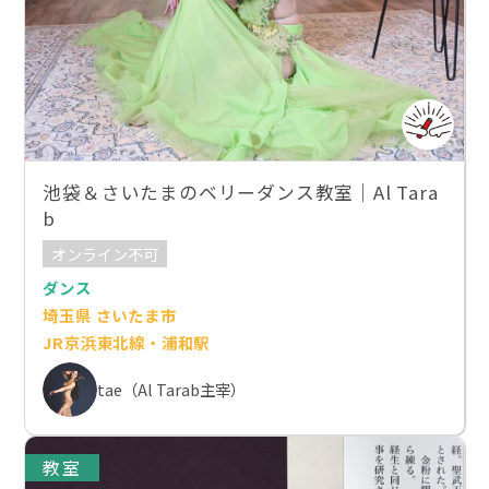
池袋＆さいたまのベリーダンス教室｜Al Tara
b
オンライン不可
ダンス
埼玉県 さいたま市
JR京浜東北線・浦和駅
tae（Al Tarab主宰）
教室