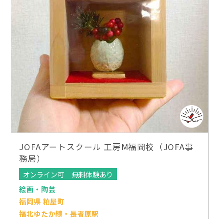
JOFAアートスクール 工房M福岡校（JOFA事
務局）
オンライン可
無料体験あり
絵画・陶芸
福岡県 粕屋町
福北ゆたか線・長者原駅