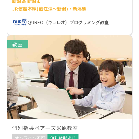
新潟県 新潟市
JR信越本線(直江津～新潟)・新潟駅
QUREO（キュレオ）プログラミング教室
教室
個別指導ベアーズ米原教室
オンライン不可
無料体験あり