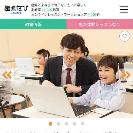
趣味とまなびで毎日を、もっと楽しく
お教室
21,000
教室
オンラインレッスン・ワークショップ
4,400
件
教室情報
無料体験レッスン有り