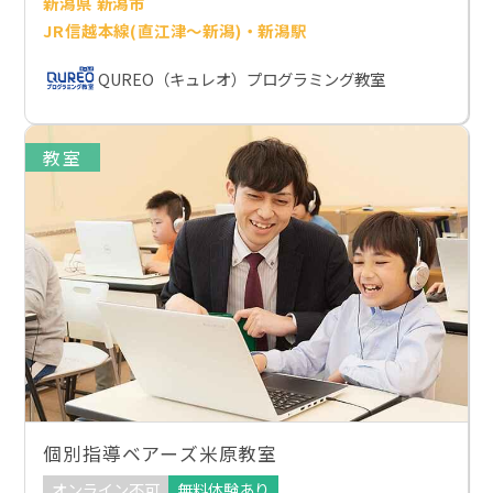
新潟県 新潟市
JR信越本線(直江津～新潟)・新潟駅
QUREO（キュレオ）プログラミング教室
教室
個別指導ベアーズ米原教室
オンライン不可
無料体験あり