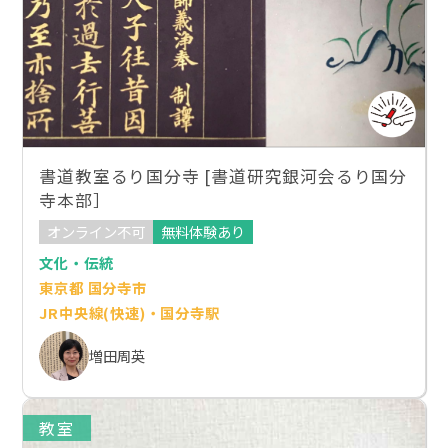
書道教室るり国分寺 [書道研究銀河会るり国分
寺本部］
オンライン不可
無料体験あり
文化・伝統
東京都 国分寺市
JR中央線(快速)・国分寺駅
増田周英
教室