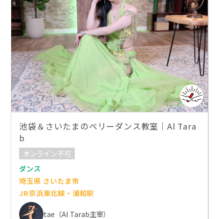
池袋＆さいたまのベリーダンス教室｜Al Tara
b
オンライン不可
ダンス
埼玉県 さいたま市
JR京浜東北線・浦和駅
tae（Al Tarab主宰）