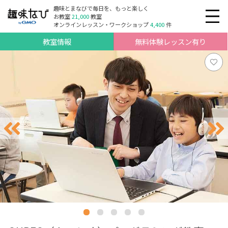
趣味とまなびで毎日を、もっと楽しく
お教室
21,000
教室
オンラインレッスン・ワークショップ
4,400
件
教室情報
無料体験レッスン有り