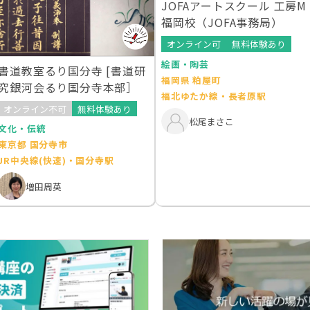
JOFAアートスクール 工房M
福岡校（JOFA事務局）
オンライン可
無料体験あり
絵画・陶芸
書道教室るり国分寺 [書道研
福岡県 粕屋町
究銀河会るり国分寺本部］
福北ゆたか線・長者原駅
オンライン不可
無料体験あり
松尾まさこ
文化・伝統
東京都 国分寺市
JR中央線(快速)・国分寺駅
増田周英