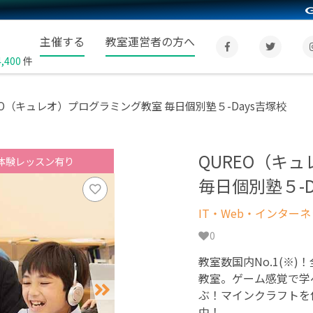
主催する
教室運営者の方へ
4,400
件
EO（キュレオ）プログラミング教室 毎日個別塾５-Days吉塚校
QUREO（キ
体験レッスン有り
毎日個別塾５-D
IT・Web・インター
0
教室数国内No.1(※)
教室。ゲーム感覚で学
ぶ！マインクラフトを
中！