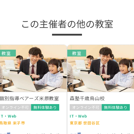
この主催者の他の教室
教室
教室
個別指導ベアーズ米原教室
森塾千歳烏山校
オンライン不可
無料体験あり
オンライン不可
無料体験あり
IT・Web
IT・Web
鳥取県 米子市
東京都 世田谷区