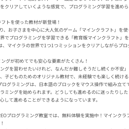
をクリアしていくような感覚で、プログラミング学習を進めら
ラフトを使った教材が新登場！
月より、お子さまを中心に大人気のゲーム「マインクラフト」を
界でプログラミングを学習できる「教育版マインクラフト」を
は、マイクラの世界で1つ1つミッションをクリアしながらプ
ミングが初めてでも安心な要素がたくさん！
ングを習わせたいけれど、なんだか難しそうだし続くか不安」
、子どものためのオリジナル教材で、未経験でも楽しく続ける
のプログラミングは、日本語のブロックをマウス操作で組み立
ラミングを始められます。どうしても進めるのに迷ったりした
心して進めることができるようになっています。
REOプログラミング教室では、無料体験を実施中！マインク
！