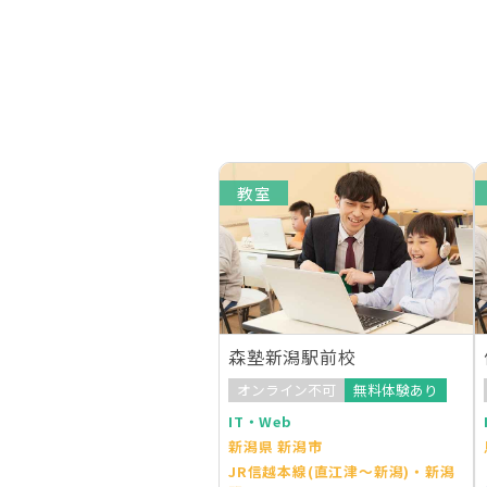
教室
森塾新潟駅前校
オンライン不可
無料体験あり
IT・Web
新潟県 新潟市
JR信越本線(直江津～新潟)・新潟