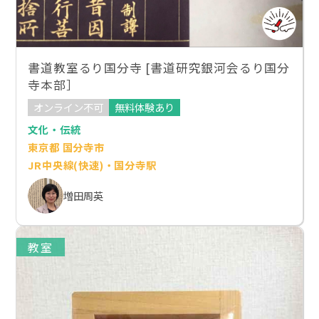
書道教室るり国分寺 [書道研究銀河会るり国分
寺本部］
オンライン不可
無料体験あり
文化・伝統
東京都 国分寺市
JR中央線(快速)・国分寺駅
増田周英
教室