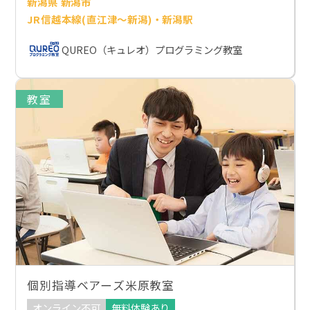
新潟県 新潟市
JR信越本線(直江津～新潟)・新潟駅
QUREO（キュレオ）プログラミング教室
教室
個別指導ベアーズ米原教室
オンライン不可
無料体験あり