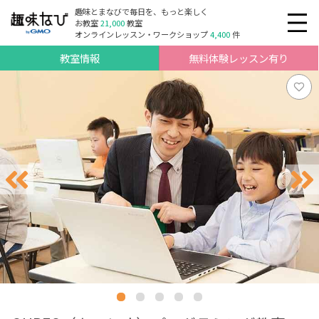
趣味とまなびで毎日を、もっと楽しく
お教室
21,000
教室
オンラインレッスン・ワークショップ
4,400
件
教室情報
無料体験レッスン有り