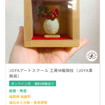
JOFAアートスクール 工房M福岡校（JOFA事
務局）
オンライン可
無料体験あり
絵画・陶芸
福岡県 粕屋町
福北ゆたか線・長者原駅