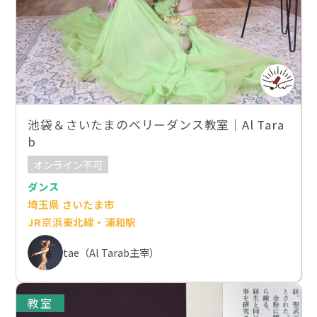
池袋＆さいたまのベリーダンス教室｜Al Tara
b
オンライン不可
ダンス
埼玉県 さいたま市
JR京浜東北線・浦和駅
tae（Al Tarab主宰）
教室