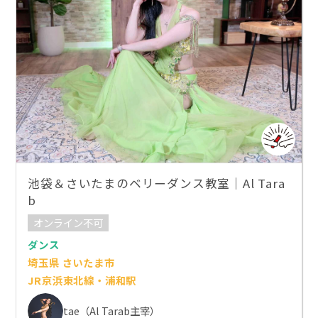
池袋＆さいたまのベリーダンス教室｜Al Tara
b
オンライン不可
ダンス
埼玉県 さいたま市
JR京浜東北線・浦和駅
tae（Al Tarab主宰）