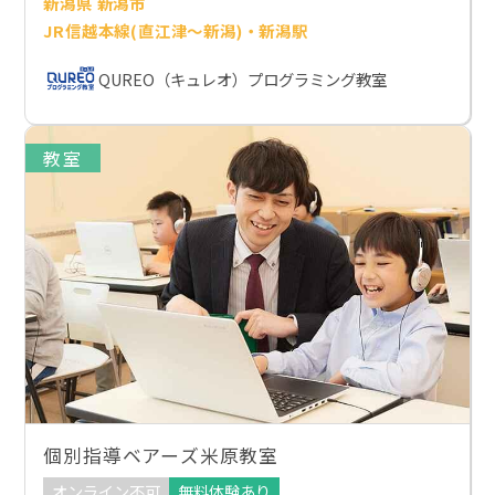
新潟県 新潟市
JR信越本線(直江津～新潟)・新潟駅
QUREO（キュレオ）プログラミング教室
教室
個別指導ベアーズ米原教室
オンライン不可
無料体験あり