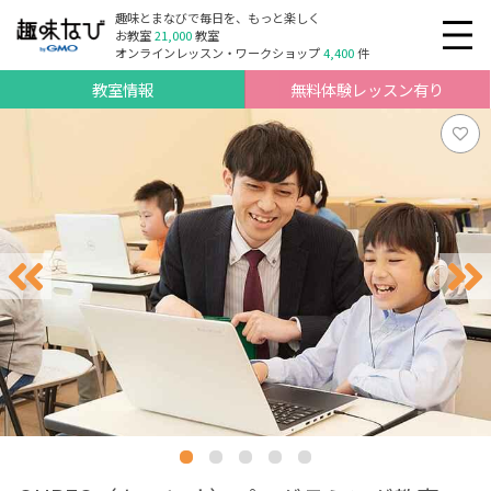
趣味とまなびで毎日を、もっと楽しく
お教室
21,000
教室
オンラインレッスン・ワークショップ
4,400
件
教室情報
無料体験レッスン有り