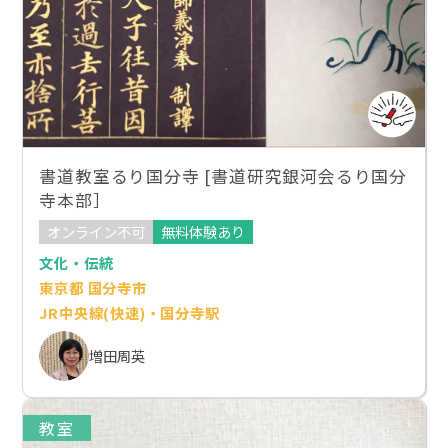
書道教室るり国分寺 [書道研究銀河会るり国分
寺本部］
オンライン不可
無料体験あり
文化・伝統
東京都 国分寺市
JR中央線(快速)・国分寺駅
増田周英
教室