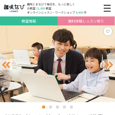
趣味とまなびで毎日を、もっと楽しく
お教室
21,000
教室
オンラインレッスン・ワークショップ
4,400
件
教室情報
無料体験レッスン有り