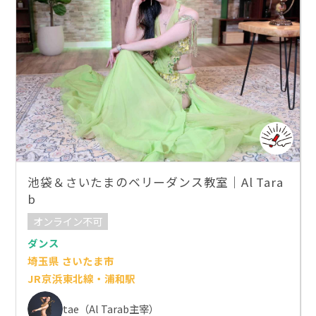
池袋＆さいたまのベリーダンス教室｜Al Tara
b
オンライン不可
ダンス
埼玉県 さいたま市
JR京浜東北線・浦和駅
tae（Al Tarab主宰）