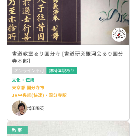
書道教室るり国分寺 [書道研究銀河会るり国分
寺本部］
オンライン不可
無料体験あり
文化・伝統
東京都 国分寺市
JR中央線(快速)・国分寺駅
増田周英
教室