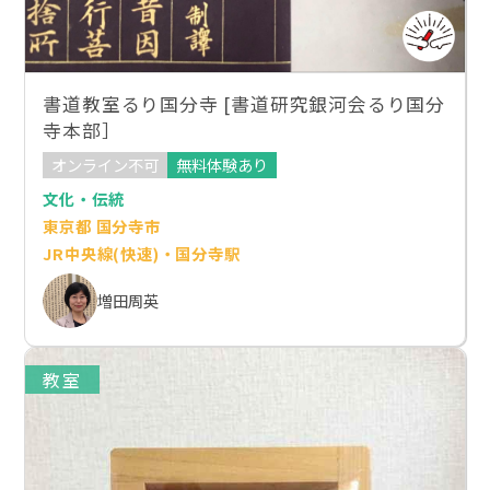
書道教室るり国分寺 [書道研究銀河会るり国分
寺本部］
オンライン不可
無料体験あり
文化・伝統
東京都 国分寺市
JR中央線(快速)・国分寺駅
増田周英
教室