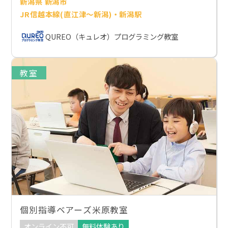
新潟県 新潟市
JR信越本線(直江津～新潟)・新潟駅
QUREO（キュレオ）プログラミング教室
教室
個別指導ベアーズ米原教室
オンライン不可
無料体験あり