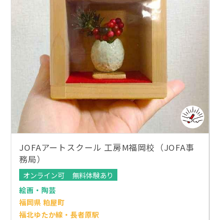
JOFAアートスクール 工房M福岡校（JOFA事
務局）
オンライン可
無料体験あり
絵画・陶芸
福岡県 粕屋町
福北ゆたか線・長者原駅