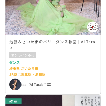
池袋＆さいたまのベリーダンス教室｜Al Tara
b
オンライン不可
ダンス
埼玉県 さいたま市
JR京浜東北線・浦和駅
tae（Al Tarab主宰）
教室