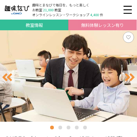
趣味とまなびで毎日を、もっと楽しく
お教室
21,000
教室
オンラインレッスン・ワークショップ
4,400
件
教室情報
無料体験レッスン有り