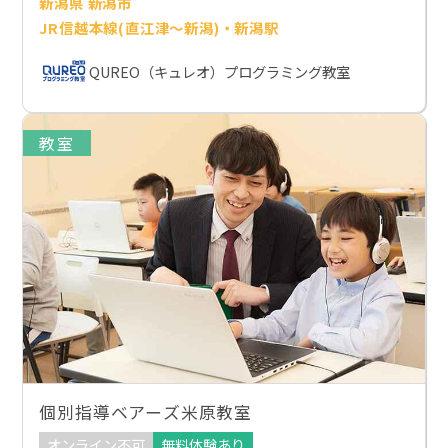
新潟県 新潟市
JR信越本線(直江津～新潟)・新潟駅
QUREO（キュレオ）プログラミング教室
教室
個別指導ベアーズ米原教室
オンライン不可
無料体験あり