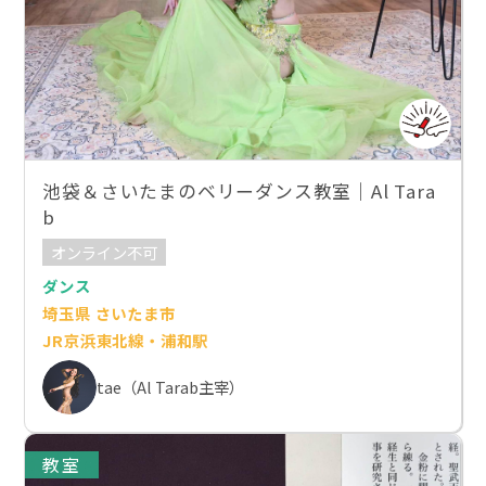
池袋＆さいたまのベリーダンス教室｜Al Tara
b
オンライン不可
ダンス
埼玉県 さいたま市
JR京浜東北線・浦和駅
tae（Al Tarab主宰）
教室