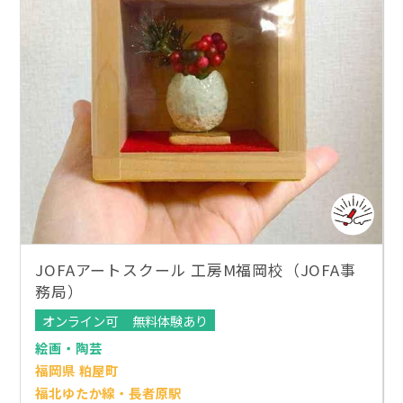
JOFAアートスクール 工房M福岡校（JOFA事
務局）
オンライン可
無料体験あり
絵画・陶芸
福岡県 粕屋町
福北ゆたか線・長者原駅