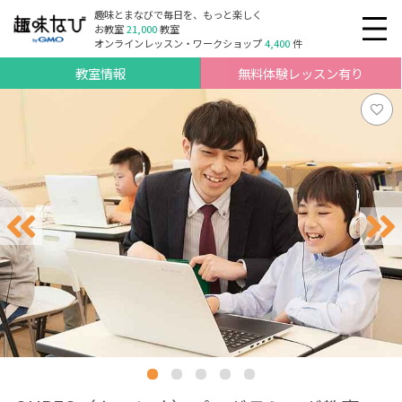
趣味とまなびで毎日を、もっと楽しく
お教室
21,000
教室
オンラインレッスン・ワークショップ
4,400
件
教室情報
無料体験レッスン有り