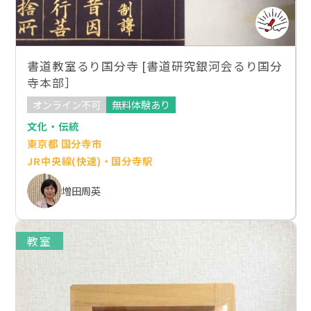
書道教室るり国分寺 [書道研究銀河会るり国分
寺本部］
オンライン不可
無料体験あり
文化・伝統
東京都 国分寺市
JR中央線(快速)・国分寺駅
増田周英
教室