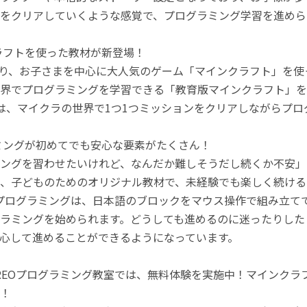
をクリアしていくような感覚で、プログラミング学習を進めら
ラフトを使った教材が新登場！
月より、お子さまを中心に大人気のゲーム「マインクラフト」を
界でプログラミングを学習できる「教育版マインクラフト」を
は、マイクラの世界で1つ1つミッションをクリアしながらプ
ミングが初めてでも安心な要素がたくさん！
ングを習わせたいけれど、なんだか難しそうだし続くか不安」
、子どものためのオリジナル教材で、未経験でも楽しく続ける
のプログラミングは、日本語のブロックをマウス操作で組み立
ラミングを始められます。どうしても進めるのに迷ったりした
心して進めることができるようになっています。
REOプログラミング教室では、無料体験を実施中！マインク
！