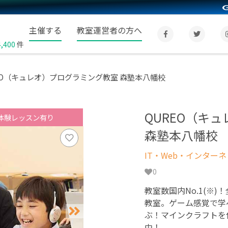
主催する
教室運営者の方へ
4,400
件
EO（キュレオ）プログラミング教室 森塾本八幡校
QUREO（キ
体験レッスン有り
森塾本八幡校
IT・Web・インター
0
教室数国内No.1(※)
教室。ゲーム感覚で学
ぶ！マインクラフトを
中！