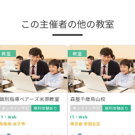
この主催者の他の教室
教室
教室
個別指導ベアーズ米原教室
森塾千歳烏山校
オンライン不可
無料体験あり
オンライン不可
無料体験あり
IT・Web
IT・Web
鳥取県 米子市
東京都 世田谷区