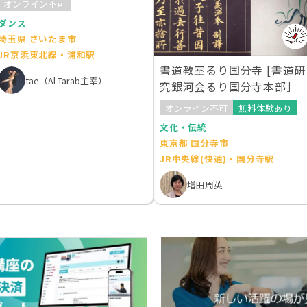
オンライン不可
ダンス
埼玉県 さいたま市
JR京浜東北線・浦和駅
書道教室るり国分寺 [書道研
tae（Al Tarab主宰）
究銀河会るり国分寺本部］
オンライン不可
無料体験あり
文化・伝統
東京都 国分寺市
JR中央線(快速)・国分寺駅
増田周英