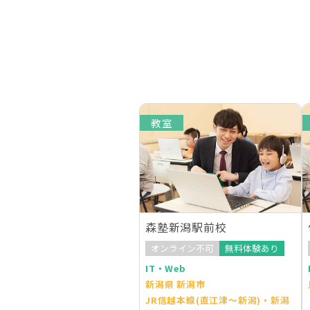
教室
森塾新潟駅前校
オンライン不可
無料体験あり
IT・Web
新潟県 新潟市
JR信越本線(直江津～新潟)・新潟