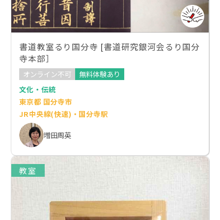
書道教室るり国分寺 [書道研究銀河会るり国分
寺本部］
オンライン不可
無料体験あり
文化・伝統
東京都 国分寺市
JR中央線(快速)・国分寺駅
増田周英
教室