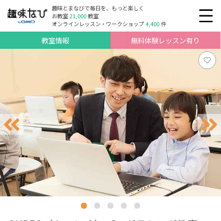
趣味とまなびで毎日を、もっと楽しく
お教室
21,000
教室
オンラインレッスン・ワークショップ
4,400
件
教室情報
無料体験レッスン有り