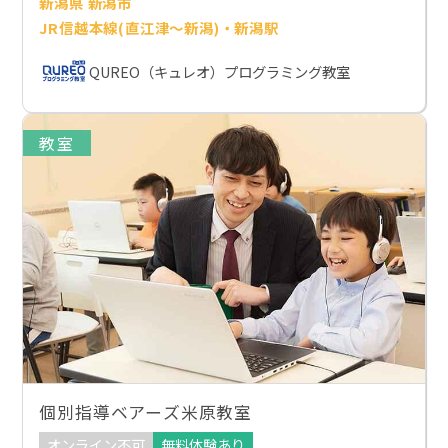
新潟県 新潟市
JR信越本線(直江津～新潟)・新潟駅
QUREO（キュレオ）プログラミング教室
教室
個別指導ベアーズ米原教室
オンライン不可
無料体験あり