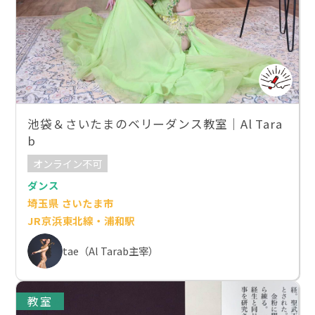
池袋＆さいたまのベリーダンス教室｜Al Tara
b
オンライン不可
ダンス
埼玉県 さいたま市
JR京浜東北線・浦和駅
tae（Al Tarab主宰）
教室