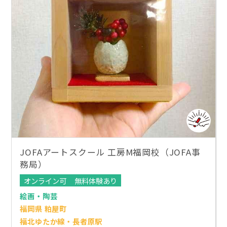
JOFAアートスクール 工房M福岡校（JOFA事
務局）
オンライン可
無料体験あり
絵画・陶芸
福岡県 粕屋町
福北ゆたか線・長者原駅