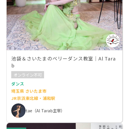
池袋＆さいたまのベリーダンス教室｜Al Tara
b
オンライン不可
ダンス
埼玉県 さいたま市
JR京浜東北線・浦和駅
tae（Al Tarab主宰）