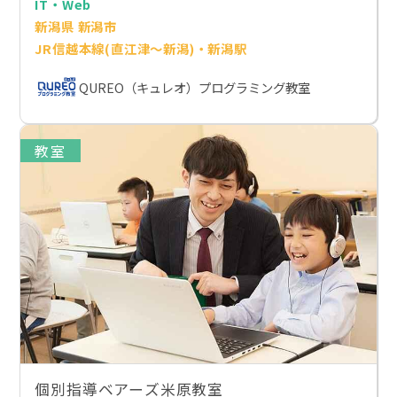
IT・Web
新潟県 新潟市
JR信越本線(直江津～新潟)・新潟駅
QUREO（キュレオ）プログラミング教室
教室
個別指導ベアーズ米原教室