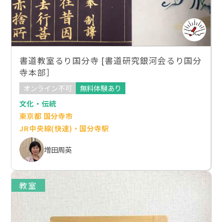
書道教室るり国分寺 [書道研究銀河会るり国分
寺本部］
オンライン不可
無料体験あり
文化・伝統
東京都 国分寺市
JR中央線(快速)・国分寺駅
増田周英
教室