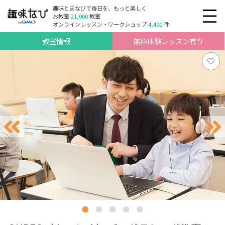
趣味とまなびで毎日を、もっと楽しく
お教室
21,000
教室
オンラインレッスン・ワークショップ
4,400
件
教室情報
無料体験レッスン有り