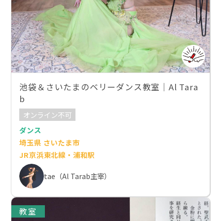
池袋＆さいたまのベリーダンス教室｜Al Tara
b
オンライン不可
ダンス
埼玉県 さいたま市
JR京浜東北線・浦和駅
tae（Al Tarab主宰）
教室