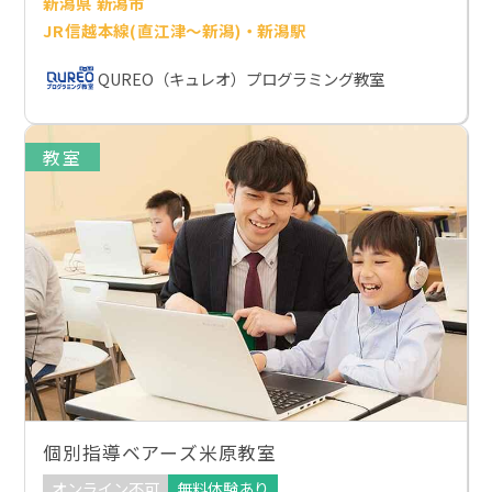
新潟県 新潟市
JR信越本線(直江津～新潟)・新潟駅
QUREO（キュレオ）プログラミング教室
教室
個別指導ベアーズ米原教室
オンライン不可
無料体験あり