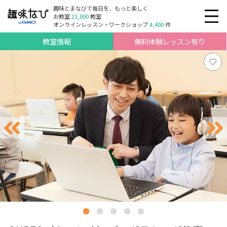
趣味とまなびで毎日を、もっと楽しく
お教室
21,000
教室
オンラインレッスン・ワークショップ
4,400
件
教室情報
無料体験レッスン有り