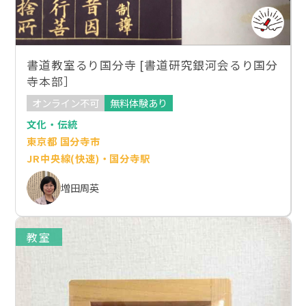
書道教室るり国分寺 [書道研究銀河会るり国分
寺本部］
オンライン不可
無料体験あり
文化・伝統
東京都 国分寺市
JR中央線(快速)・国分寺駅
増田周英
教室