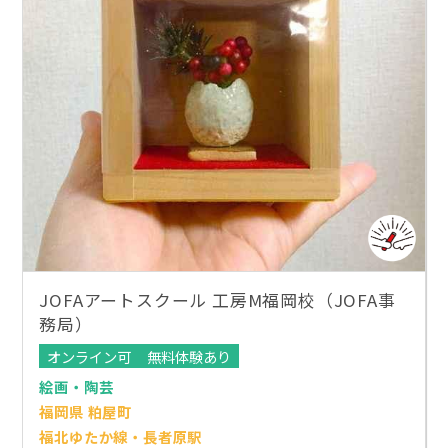
JOFAアートスクール 工房M福岡校（JOFA事
務局）
オンライン可
無料体験あり
絵画・陶芸
福岡県 粕屋町
福北ゆたか線・長者原駅