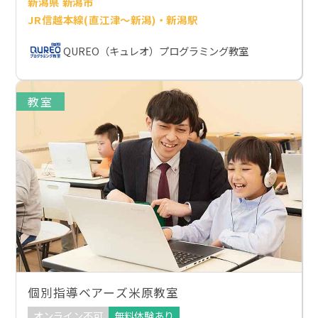
新潟県 新潟市
JR信越本線(直江津～新潟)・新潟駅
QUREO（キュレオ）プログラミング教室
教室
個別指導ベアーズ米原教室
オンライン不可
無料体験あり