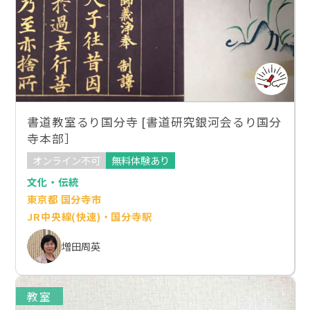
書道教室るり国分寺 [書道研究銀河会るり国分
寺本部］
オンライン不可
無料体験あり
文化・伝統
東京都 国分寺市
JR中央線(快速)・国分寺駅
増田周英
教室