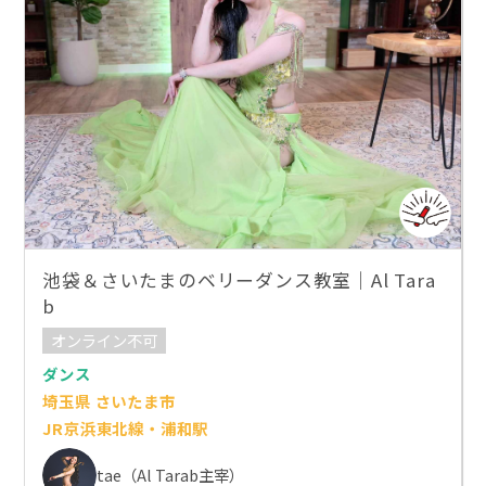
池袋＆さいたまのベリーダンス教室｜Al Tara
b
オンライン不可
ダンス
埼玉県 さいたま市
JR京浜東北線・浦和駅
tae（Al Tarab主宰）