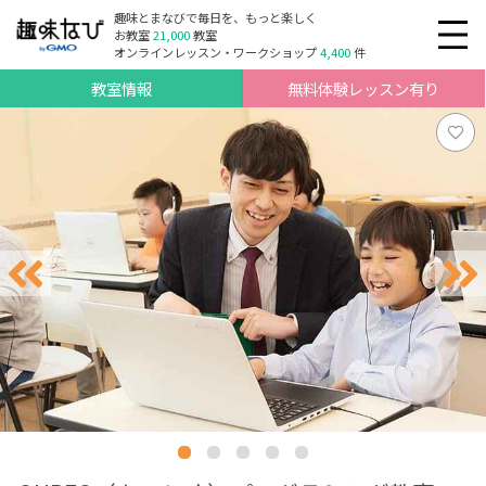
趣味とまなびで毎日を、もっと楽しく
お教室
21,000
教室
オンラインレッスン・ワークショップ
4,400
件
教室情報
無料体験レッスン有り