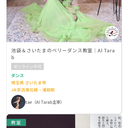
池袋＆さいたまのベリーダンス教室｜Al Tara
b
オンライン不可
ダンス
埼玉県 さいたま市
JR京浜東北線・浦和駅
tae（Al Tarab主宰）
教室