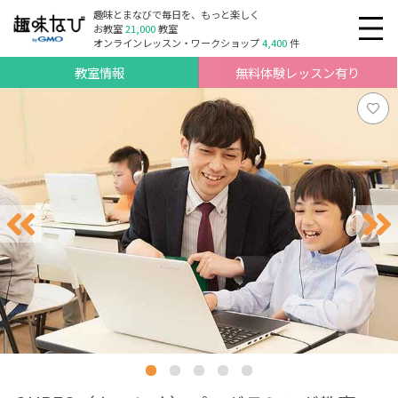
趣味とまなびで毎日を、もっと楽しく
お教室
21,000
教室
オンラインレッスン・ワークショップ
4,400
件
教室情報
無料体験レッスン有り