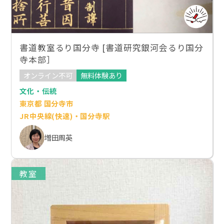
書道教室るり国分寺 [書道研究銀河会るり国分
寺本部］
オンライン不可
無料体験あり
文化・伝統
東京都 国分寺市
JR中央線(快速)・国分寺駅
増田周英
教室