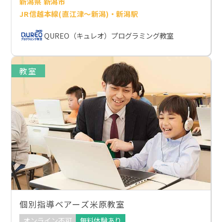
新潟県 新潟市
JR信越本線(直江津～新潟)・新潟駅
QUREO（キュレオ）プログラミング教室
教室
個別指導ベアーズ米原教室
オンライン不可
無料体験あり