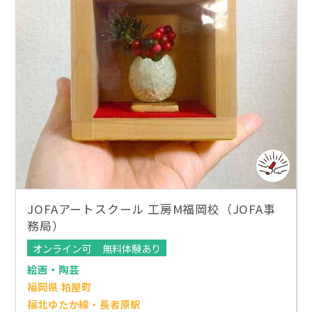
JOFAアートスクール 工房M福岡校（JOFA事
務局）
オンライン可
無料体験あり
絵画・陶芸
福岡県 粕屋町
福北ゆたか線・長者原駅