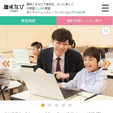
趣味とまなびで毎日を、もっと楽しく
お教室
21,000
教室
オンラインレッスン・ワークショップ
4,400
件
教室情報
無料体験レッスン有り