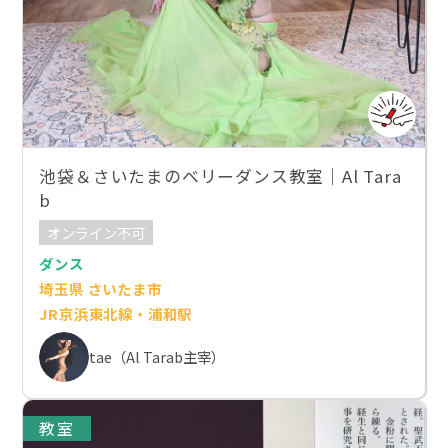
池袋＆さいたまのベリーダンス教室｜Al Tara
b
オンライン不可
ダンス
埼玉県 さいたま市
JR京浜東北線・浦和駅
tae（Al Tarab主宰）
教室