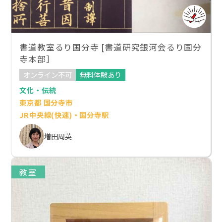
書道教室るり国分寺 [書道研究銀河会るり国分
寺本部］
オンライン不可
無料体験あり
文化・伝統
東京都 国分寺市
JR中央線(快速)・国分寺駅
増田周英
教室