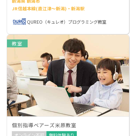
新潟県 新潟市
JR信越本線(直江津～新潟)・新潟駅
QUREO（キュレオ）プログラミング教室
教室
個別指導ベアーズ米原教室
オンライン不可
無料体験あり