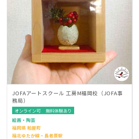
JOFAアートスクール 工房M福岡校（JOFA事
務局）
オンライン可
無料体験あり
絵画・陶芸
福岡県 粕屋町
福北ゆたか線・長者原駅