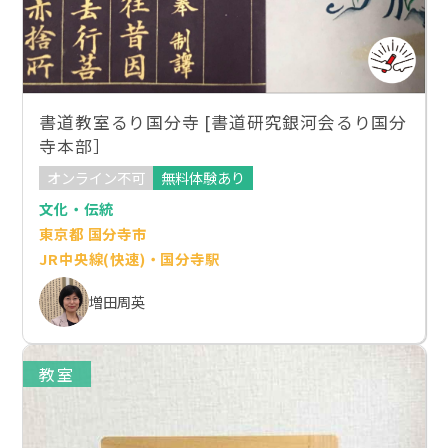
書道教室るり国分寺 [書道研究銀河会るり国分
寺本部］
オンライン不可
無料体験あり
文化・伝統
東京都 国分寺市
JR中央線(快速)・国分寺駅
増田周英
教室