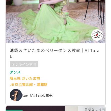
池袋＆さいたまのベリーダンス教室｜Al Tara
b
オンライン不可
ダンス
埼玉県 さいたま市
JR京浜東北線・浦和駅
tae（Al Tarab主宰）