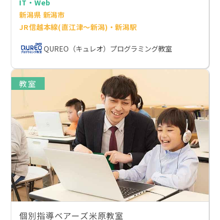
IT・Web
新潟県 新潟市
JR信越本線(直江津～新潟)・新潟駅
QUREO（キュレオ）プログラミング教室
教室
個別指導ベアーズ米原教室