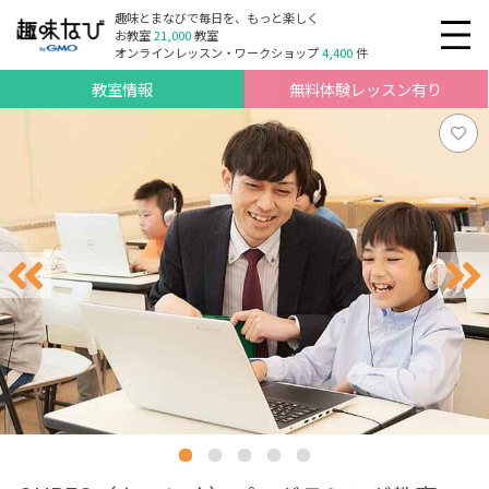
趣味とまなびで毎日を、もっと楽しく
お教室
21,000
教室
オンラインレッスン・ワークショップ
4,400
件
教室情報
無料体験レッスン有り