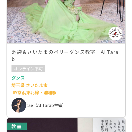
池袋＆さいたまのベリーダンス教室｜Al Tara
b
オンライン不可
ダンス
埼玉県 さいたま市
JR京浜東北線・浦和駅
tae（Al Tarab主宰）
教室