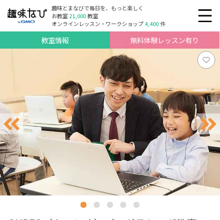
趣味とまなびで毎日を、もっと楽しく
お教室
21,000
教室
オンラインレッスン・ワークショップ
4,400
件
教室情報
無料体験レッスン有り