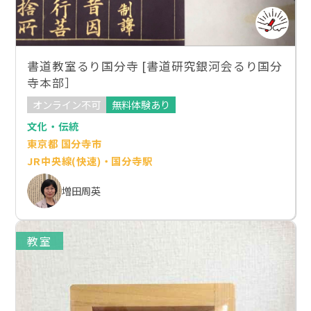
書道教室るり国分寺 [書道研究銀河会るり国分
寺本部］
オンライン不可
無料体験あり
文化・伝統
東京都 国分寺市
JR中央線(快速)・国分寺駅
増田周英
教室