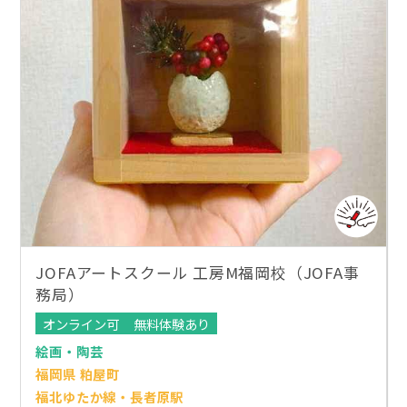
JOFAアートスクール 工房M福岡校（JOFA事
務局）
オンライン可
無料体験あり
絵画・陶芸
福岡県 粕屋町
福北ゆたか線・長者原駅