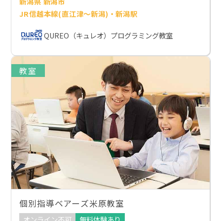
新潟県 新潟市
JR信越本線(直江津～新潟)・新潟駅
QUREO（キュレオ）プログラミング教室
教室
個別指導ベアーズ米原教室
オンライン不可
無料体験あり