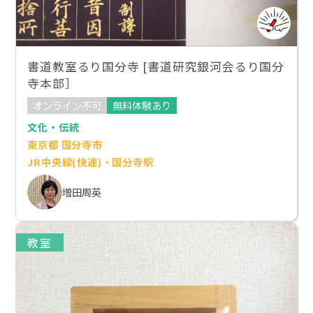
書道教室るり国分寺 [書道研究銀河会るり国分
寺本部］
オンライン不可
無料体験あり
文化・伝統
東京都 国分寺市
JR中央線(快速)・国分寺駅
増田周英
教室