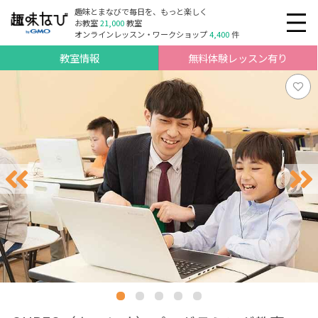
趣味とまなびで毎日を、もっと楽しく
お教室
21,000
教室
オンラインレッスン・ワークショップ
4,400
件
教室情報
無料体験レッスン有り