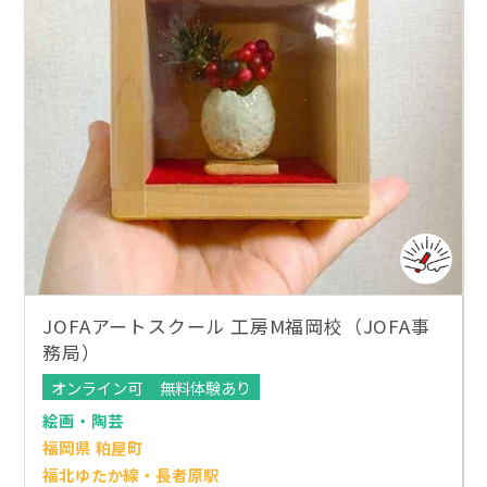
JOFAアートスクール 工房M福岡校（JOFA事
務局）
オンライン可
無料体験あり
絵画・陶芸
福岡県 粕屋町
福北ゆたか線・長者原駅