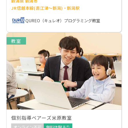
新潟県 新潟市
JR信越本線(直江津～新潟)・新潟駅
QUREO（キュレオ）プログラミング教室
教室
個別指導ベアーズ米原教室
オンライン不可
無料体験あり