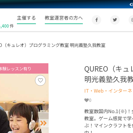
主催する
教室運営者の方へ
4,400
件
EO（キュレオ）プログラミング教室 明光義塾久我教室
QUREO（キ
体験レッスン有り
明光義塾久我
IT・Web・インター
0
教室数国内No.1(※)
教室。ゲーム感覚で学
ぶ！マインクラフトを
中！