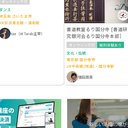
オンライン不可
ダンス
埼玉県 さいたま市
JR京浜東北線・浦和駅
書道教室るり国分寺 [書道研
tae（Al Tarab主宰）
究銀河会るり国分寺本部］
オンライン不可
無料体験あり
文化・伝統
東京都 国分寺市
JR中央線(快速)・国分寺駅
増田周英