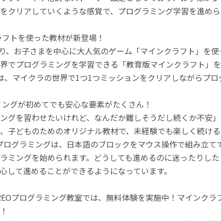
をクリアしていくような感覚で、プログラミング学習を進めら
ラフトを使った教材が新登場！
月より、お子さまを中心に大人気のゲーム「マインクラフト」を
界でプログラミングを学習できる「教育版マインクラフト」を
は、マイクラの世界で1つ1つミッションをクリアしながらプ
ミングが初めてでも安心な要素がたくさん！
ングを習わせたいけれど、なんだか難しそうだし続くか不安」
、子どものためのオリジナル教材で、未経験でも楽しく続ける
のプログラミングは、日本語のブロックをマウス操作で組み立
ラミングを始められます。どうしても進めるのに迷ったりした
心して進めることができるようになっています。
REOプログラミング教室では、無料体験を実施中！マインク
！