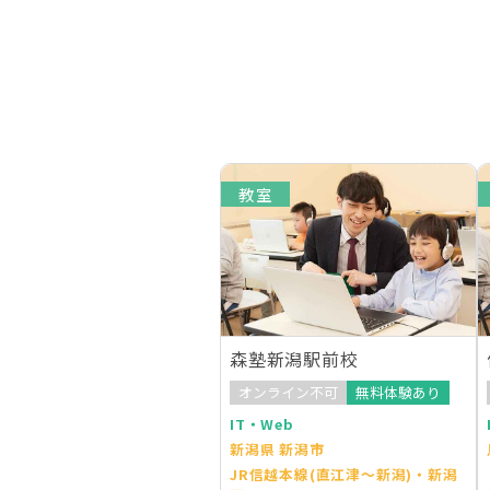
教室
森塾新潟駅前校
オンライン不可
無料体験あり
IT・Web
新潟県 新潟市
JR信越本線(直江津～新潟)・新潟