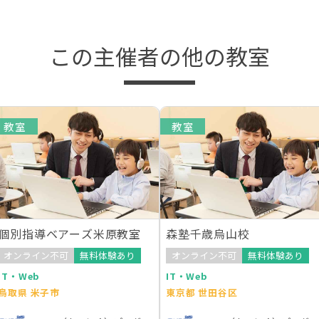
この主催者の他の教室
教室
教室
個別指導ベアーズ米原教室
森塾千歳烏山校
オンライン不可
無料体験あり
オンライン不可
無料体験あり
IT・Web
IT・Web
鳥取県 米子市
東京都 世田谷区