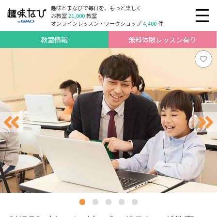
趣味とまなびで毎日を、もっと楽しく
お教室
21,000
教室
オンラインレッスン・ワークショップ
4,400
件
教室情報
無料体験レッスン有り