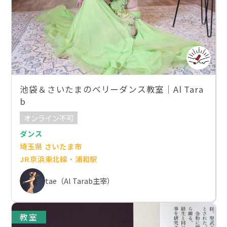
池袋＆さいたまのベリーダンス教室｜Al Tara
b
オンライン不可
ダンス
埼玉県 さいたま市
JR京浜東北線・浦和駅
tae（Al Tarab主宰）
教室