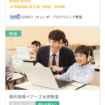
新潟県 新潟市
JR信越本線(直江津～新潟)・新潟駅
QUREO（キュレオ）プログラミング教室
教室
個別指導ベアーズ米原教室
オンライン不可
無料体験あり