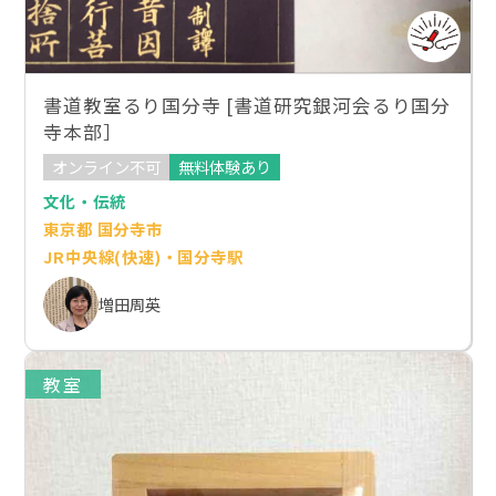
書道教室るり国分寺 [書道研究銀河会るり国分
寺本部］
オンライン不可
無料体験あり
文化・伝統
東京都 国分寺市
JR中央線(快速)・国分寺駅
増田周英
教室