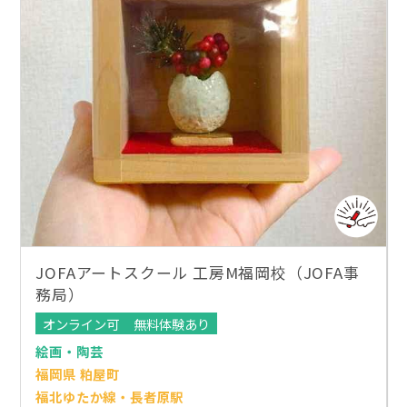
JOFAアートスクール 工房M福岡校（JOFA事
務局）
オンライン可
無料体験あり
絵画・陶芸
福岡県 粕屋町
福北ゆたか線・長者原駅