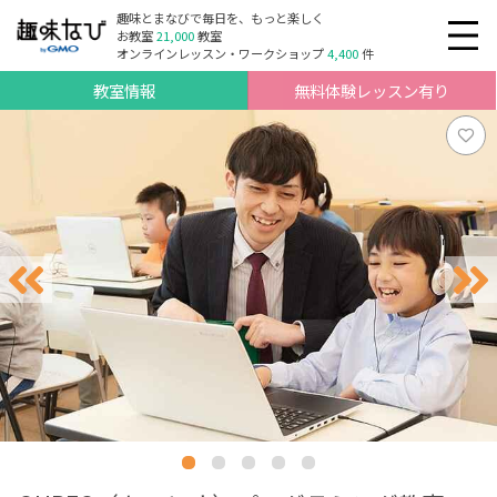
趣味とまなびで毎日を、もっと楽しく
お教室
21,000
教室
オンラインレッスン・ワークショップ
4,400
件
教室情報
無料体験レッスン有り