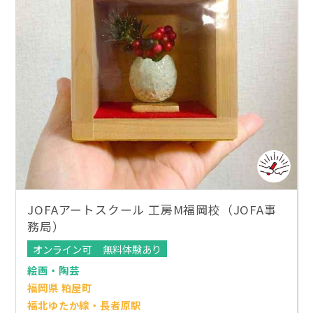
JOFAアートスクール 工房M福岡校（JOFA事
務局）
オンライン可
無料体験あり
絵画・陶芸
福岡県 粕屋町
福北ゆたか線・長者原駅