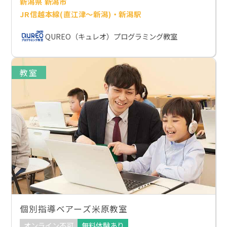
新潟県 新潟市
JR信越本線(直江津～新潟)・新潟駅
QUREO（キュレオ）プログラミング教室
教室
個別指導ベアーズ米原教室
オンライン不可
無料体験あり