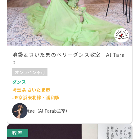
池袋＆さいたまのベリーダンス教室｜Al Tara
b
オンライン不可
ダンス
埼玉県 さいたま市
JR京浜東北線・浦和駅
tae（Al Tarab主宰）
教室