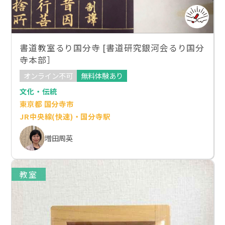
書道教室るり国分寺 [書道研究銀河会るり国分
寺本部］
オンライン不可
無料体験あり
文化・伝統
東京都 国分寺市
JR中央線(快速)・国分寺駅
増田周英
教室