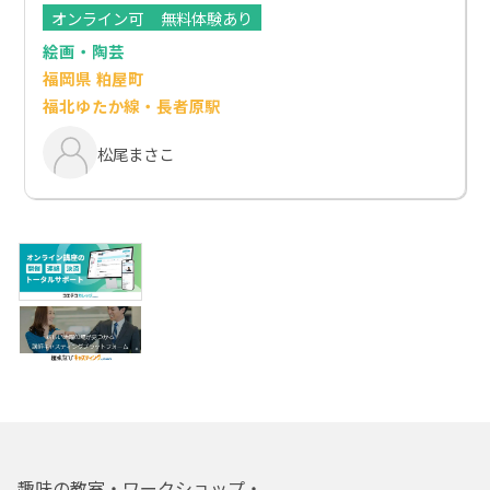
オンライン可
無料体験あり
絵画・陶芸
福岡県 粕屋町
福北ゆたか線・長者原駅
松尾まさこ
趣味の教室・ワークショップ・