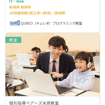
IT・Web
新潟県 新潟市
JR信越本線(直江津～新潟)・新潟駅
QUREO（キュレオ）プログラミング教室
教室
個別指導ベアーズ米原教室