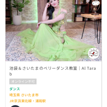
池袋＆さいたまのベリーダンス教室｜Al Tara
b
オンライン不可
ダンス
埼玉県 さいたま市
JR京浜東北線・浦和駅