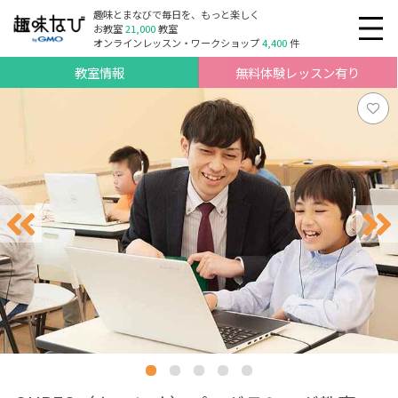
趣味とまなびで毎日を、もっと楽しく
お教室
21,000
教室
オンラインレッスン・ワークショップ
4,400
件
教室情報
無料体験レッスン有り