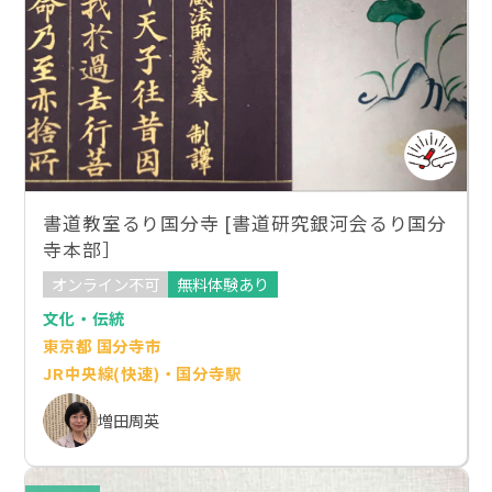
書道教室るり国分寺 [書道研究銀河会るり国分
寺本部］
オンライン不可
無料体験あり
文化・伝統
東京都 国分寺市
JR中央線(快速)・国分寺駅
増田周英