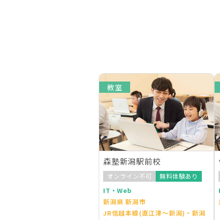
教室
森塾新潟駅前校
オンライン不可
無料体験あり
IT・Web
新潟県 新潟市
JR信越本線(直江津～新潟)・新潟