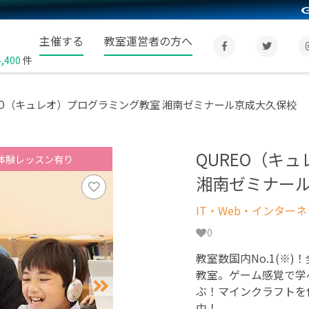
主催する
教室運営者の方へ
4,400
件
EO（キュレオ）プログラミング教室 湘南ゼミナール京成大久保校
QUREO（キ
体験レッスン有り
湘南ゼミナー
IT・Web・インター
0
教室数国内No.1(※)
教室。ゲーム感覚で学
ぶ！マインクラフトを
中！