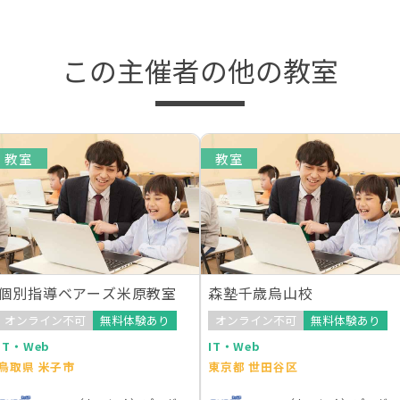
この主催者の他の教室
教室
教室
個別指導ベアーズ米原教室
森塾千歳烏山校
オンライン不可
無料体験あり
オンライン不可
無料体験あり
IT・Web
IT・Web
鳥取県 米子市
東京都 世田谷区