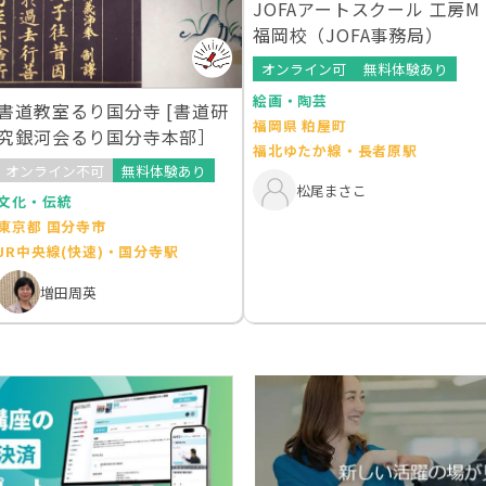
JOFAアートスクール 工房M
福岡校（JOFA事務局）
オンライン可
無料体験あり
絵画・陶芸
書道教室るり国分寺 [書道研
福岡県 粕屋町
究銀河会るり国分寺本部］
福北ゆたか線・長者原駅
オンライン不可
無料体験あり
松尾まさこ
文化・伝統
東京都 国分寺市
JR中央線(快速)・国分寺駅
増田周英