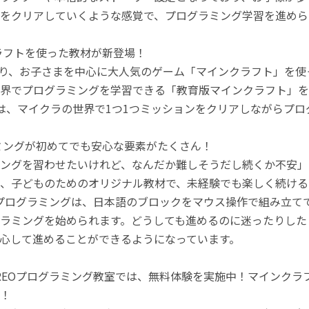
をクリアしていくような感覚で、プログラミング学習を進めら
ラフトを使った教材が新登場！
月より、お子さまを中心に大人気のゲーム「マインクラフト」を
界でプログラミングを学習できる「教育版マインクラフト」を
は、マイクラの世界で1つ1つミッションをクリアしながらプ
ミングが初めてでも安心な要素がたくさん！
ングを習わせたいけれど、なんだか難しそうだし続くか不安」
、子どものためのオリジナル教材で、未経験でも楽しく続ける
のプログラミングは、日本語のブロックをマウス操作で組み立
ラミングを始められます。どうしても進めるのに迷ったりした
心して進めることができるようになっています。
REOプログラミング教室では、無料体験を実施中！マインク
！