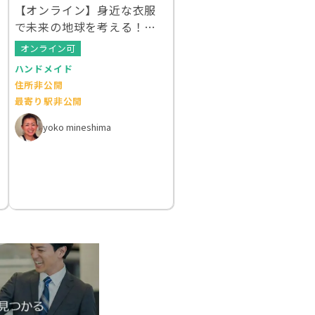
【オンライン】身近な衣服
で未来の地球を考える！ク
ルエシカルWS
オンライン可
ハンドメイド
住所非公開
最寄り駅非公開
yoko mineshima